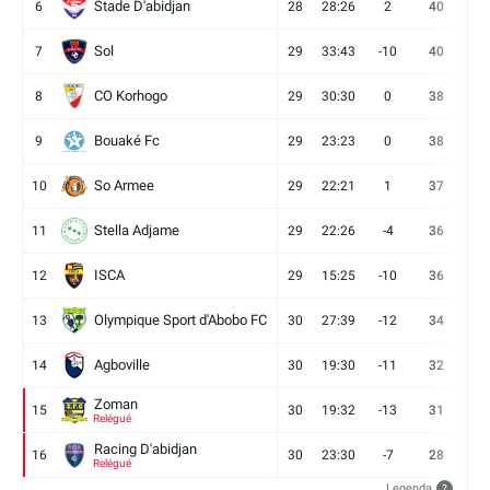
Stade D'abidjan
6
28
28:26
2
40
11
Sol
7
29
33:43
-10
40
12
CO Korhogo
8
29
30:30
0
38
10
Bouaké Fc
9
29
23:23
0
38
9
So Armee
10
29
22:21
1
37
9
Stella Adjame
11
29
22:26
-4
36
9
ISCA
12
29
15:25
-10
36
10
Olympique Sport d'Abobo FC
13
30
27:39
-12
34
9
Agboville
14
30
19:30
-11
32
7
Zoman
15
30
19:32
-13
31
7
Relégué
Racing D'abidjan
16
30
23:30
-7
28
6
Relégué
Legenda
?