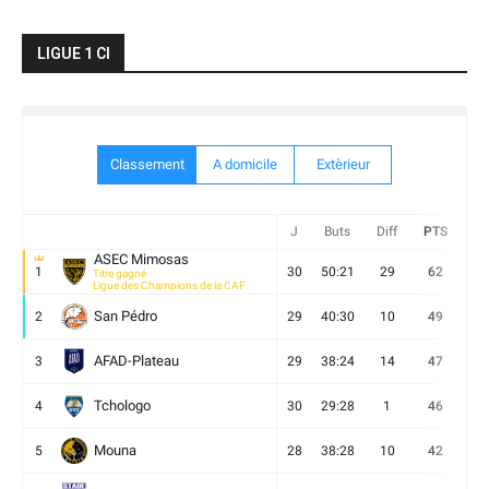
LIGUE 1 CI
Classement
A domicile
Extèrieur
J
Buts
Diff
PTS
V
ASEC Mimosas
1
30
50:21
29
62
19
Titre gagné
Ligue des Champions de la CAF
San Pédro
2
29
40:30
10
49
13
AFAD-Plateau
3
29
38:24
14
47
13
Tchologo
4
30
29:28
1
46
12
Mouna
5
28
38:28
10
42
12