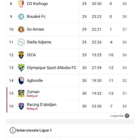
CO Korhogo
8
29
30:30
0
38
10
Bouaké Fc
9
29
23:23
0
38
9
So Armee
10
29
22:21
1
37
9
Stella Adjame
11
29
22:26
-4
36
9
ISCA
12
29
15:25
-10
36
10
Olympique Sport d'Abobo FC
13
30
27:39
-12
34
9
Agboville
14
30
19:30
-11
32
7
Zoman
15
30
19:32
-13
31
7
Relégué
Racing D'abidjan
16
30
23:30
-7
28
6
Relégué
Legenda
?
brise-cravate Ligue 1