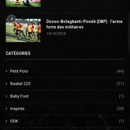
3
Dosso-Bolagbanti-Pondé (DBP) : l’arme
forte des militaires
19/10/2018
CATÉGORIES
Petit Poto
(44)
Basket 225
(31)
Baby Foot
(1)
Inspirés
(38)
ODK
(1)