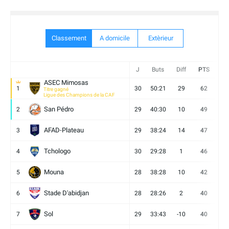
Classement
A domicile
Extèrieur
J
Buts
Diff
PTS
V
ASEC Mimosas
1
30
50:21
29
62
19
Titre gagné
Ligue des Champions de la CAF
San Pédro
2
29
40:30
10
49
13
AFAD-Plateau
3
29
38:24
14
47
13
Tchologo
4
30
29:28
1
46
12
Mouna
5
28
38:28
10
42
12
Stade D'abidjan
6
28
28:26
2
40
11
Sol
7
29
33:43
-10
40
12