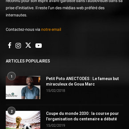
reconnu pour son esprit avant-gardiste dans l’audiovisuel dans sa
prise d’initiative. Il reste l’un des médias web préféré des
internautes.
Contactez-nous via
notre email
ARTICLES POPULAIRES
1
Petit Poto ANECTODES : Le fameux but
miraculeux de Goua Marc
15/02/2018
2
Coupe du monde 2030 : la course pour
l’organisation du centenaire a débuté
15/02/2019