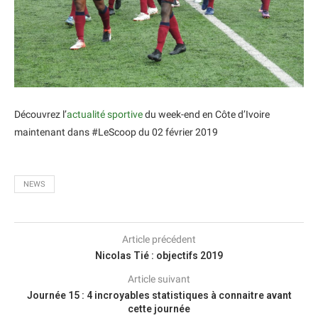
Découvrez l’
actualité sportive
du week-end en Côte d’Ivoire
maintenant dans #LeScoop du 02 février 2019
NEWS
Article précédent
Nicolas Tié : objectifs 2019
Article suivant
Journée 15 : 4 incroyables statistiques à connaitre avant
cette journée