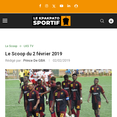
lawrencehealthcenter.com
desaparhorboan.id/profil/
bestforinteriors.nl/privacy/
pafibuolkab.org
hsddonline.com
download jurnal
thepubtheatre
slot gacor hari ini
slot gacor hari ini
slot gacor hari ini
slot gacor hari ini
slot gacor hari ini
slot gacor hari ini
slot gacor hari ini
situs slot gacor
slot gacor hari ini
slot gacor hari ini
slot gacor hari ini
slot gacor hari ini
bandar togel
bandar togel
bandar togel
maplweb.org
link slot gacor
bandar togel
sydney night
toto macau
togel online
togel online
slot thailand
baselyne.io
togel online
togel online
rtp slot gacor
situs togel
situs togel
bento4d
bento4d
situs togel
situs togel
bento4d
bento4d
slot online
togel resmi
situs togel
slot online
togel resmi
situs togel
slot gacor
link gacor
situs togel
slot online
slot gacor
slot gacor
slot gacor
slot gacor
slot gacor
togel resmi
slot online
togel resmi
slot gacor
slot online
slot online
slot online
slot gacor
slot online
link gacor
slot gacor
slot online
toto togel
situs slot
toto togel
situs slot
toto togel
slot resmi
slot resmi
toto togel
slot resmi
toto togel
toto togel
slot resmi
situs toto
situs slot
link togel
slot resmi
slot resmi
slot resmi
slot resmi
slot resmi
toto togel
slot resmi
link togel
link togel
link slot
link slot
link slot
link slot
toto slot
toto slot
link slot
slot88
toto slot
link slot
link slot
slot 4d
link slot
link slot
link slot
rtp slot
togel
toto
toto
Le Scoop
LKS TV
Le Scoop du 2 février 2019
Rédigé par :
Prince De GBA
02/02/2019