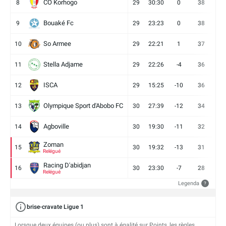
CO Korhogo
8
29
30:30
0
38
10
Bouaké Fc
9
29
23:23
0
38
9
So Armee
10
29
22:21
1
37
9
Stella Adjame
11
29
22:26
-4
36
9
ISCA
12
29
15:25
-10
36
10
Olympique Sport d'Abobo FC
13
30
27:39
-12
34
9
Agboville
14
30
19:30
-11
32
7
Zoman
15
30
19:32
-13
31
7
Relégué
Racing D'abidjan
16
30
23:30
-7
28
6
Relégué
Legenda
?
brise-cravate Ligue 1
Lorsque deux équipes (ou plus) sont à égalité sur Points, les règles