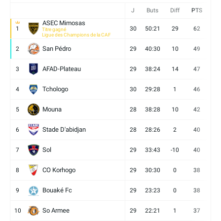
J
Buts
Diff
PTS
V
ASEC Mimosas
1
30
50:21
29
62
19
Titre gagné
Ligue des Champions de la CAF
San Pédro
2
29
40:30
10
49
13
AFAD-Plateau
3
29
38:24
14
47
13
Tchologo
4
30
29:28
1
46
12
Mouna
5
28
38:28
10
42
12
Stade D'abidjan
6
28
28:26
2
40
11
Sol
7
29
33:43
-10
40
12
CO Korhogo
8
29
30:30
0
38
10
Bouaké Fc
9
29
23:23
0
38
9
So Armee
10
29
22:21
1
37
9