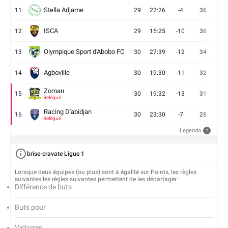
Stella Adjame
11
29
22:26
-4
36
9
ISCA
12
29
15:25
-10
36
10
Olympique Sport d'Abobo FC
13
30
27:39
-12
34
9
Agboville
14
30
19:30
-11
32
7
Zoman
15
30
19:32
-13
31
7
Relégué
Racing D'abidjan
16
30
23:30
-7
28
6
Relégué
Legenda
?
brise-cravate Ligue 1
Lorsque deux équipes (ou plus) sont à égalité sur Points, les règles
suivantes les règles suivantes permettent de les départager :
Différence de buts
Buts pour
Victoires