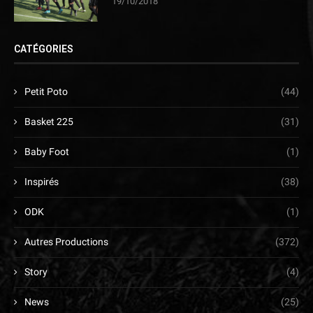
19/10/2018
CATÉGORIES
Petit Poto
(44)
Basket 225
(31)
Baby Foot
(1)
Inspirés
(38)
ODK
(1)
Autres Productions
(372)
Story
(4)
News
(25)