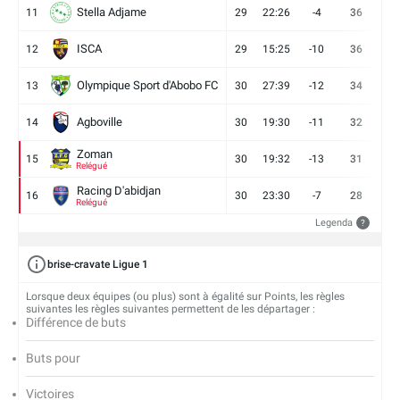
Stella Adjame
11
29
22:26
-4
36
9
ISCA
12
29
15:25
-10
36
10
Olympique Sport d'Abobo FC
13
30
27:39
-12
34
9
Agboville
14
30
19:30
-11
32
7
Zoman
15
30
19:32
-13
31
7
Relégué
Racing D'abidjan
16
30
23:30
-7
28
6
Relégué
Legenda
?
brise-cravate Ligue 1
Lorsque deux équipes (ou plus) sont à égalité sur Points, les règles
suivantes les règles suivantes permettent de les départager :
Différence de buts
Buts pour
Victoires