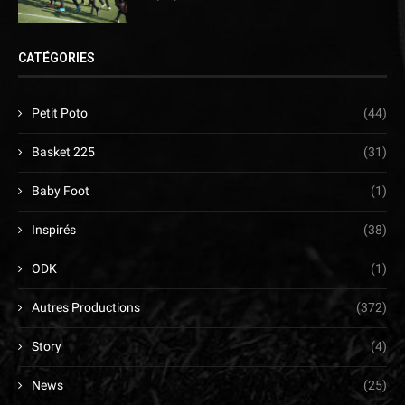
CATÉGORIES
Petit Poto
(44)
Basket 225
(31)
Baby Foot
(1)
Inspirés
(38)
ODK
(1)
Autres Productions
(372)
Story
(4)
News
(25)