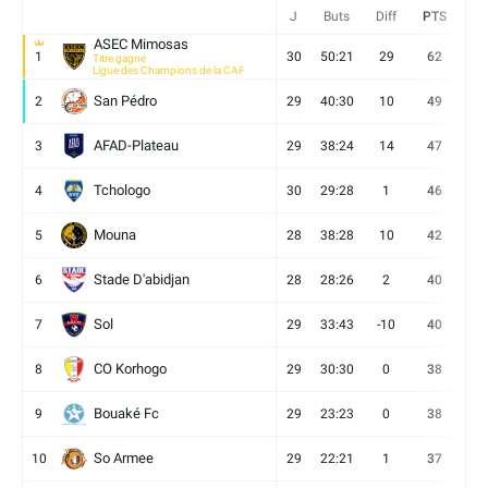
J
Buts
Diff
PTS
V
ASEC Mimosas
1
30
50:21
29
62
19
Titre gagné
Ligue des Champions de la CAF
San Pédro
2
29
40:30
10
49
13
AFAD-Plateau
3
29
38:24
14
47
13
Tchologo
4
30
29:28
1
46
12
Mouna
5
28
38:28
10
42
12
Stade D'abidjan
6
28
28:26
2
40
11
Sol
7
29
33:43
-10
40
12
CO Korhogo
8
29
30:30
0
38
10
Bouaké Fc
9
29
23:23
0
38
9
So Armee
10
29
22:21
1
37
9