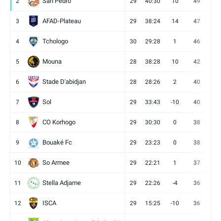
San Pédro
2
29
40:30
10
49
13
AFAD-Plateau
3
29
38:24
14
47
13
Tchologo
4
30
29:28
1
46
12
Mouna
5
28
38:28
10
42
12
Stade D'abidjan
6
28
28:26
2
40
11
Sol
7
29
33:43
-10
40
12
CO Korhogo
8
29
30:30
0
38
10
Bouaké Fc
9
29
23:23
0
38
9
So Armee
10
29
22:21
1
37
9
Stella Adjame
11
29
22:26
-4
36
9
ISCA
12
29
15:25
-10
36
10