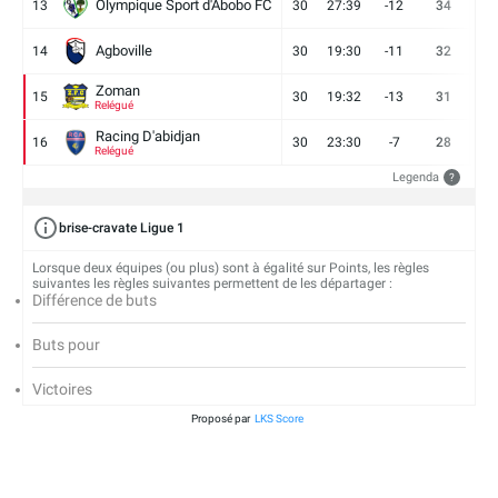
Olympique Sport d'Abobo FC
13
30
27:39
-12
34
9
Agboville
14
30
19:30
-11
32
7
Zoman
15
30
19:32
-13
31
7
Relégué
Racing D'abidjan
16
30
23:30
-7
28
6
Relégué
Legenda
?
brise-cravate Ligue 1
Lorsque deux équipes (ou plus) sont à égalité sur Points, les règles
suivantes les règles suivantes permettent de les départager :
Différence de buts
Buts pour
Victoires
Proposé par
LKS Score