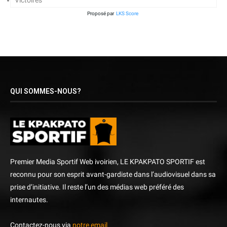
Proposé par
LKS Score
QUI SOMMES-NOUS?
Premier Media Sportif Web ivoirien, LE KPAKPATO SPORTIF est
reconnu pour son esprit avant-gardiste dans l’audiovisuel dans sa
prise d’initiative. Il reste l’un des médias web préféré des
internautes.
Contactez-nous via
notre email