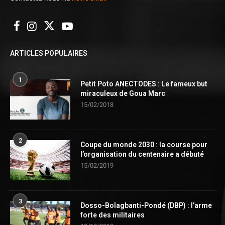
ARTICLES POPULAIRES
1
Petit Poto ANECTODES : Le fameux but
miraculeux de Goua Marc
15/02/2018
2
Coupe du monde 2030 : la course pour
l’organisation du centenaire a débuté
15/02/2019
3
Dosso-Bolagbanti-Pondé (DBP) : l’arme
forte des militaires