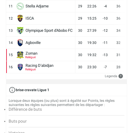
Stella Adjame
11
29
22:26
-4
36
9
ISCA
12
29
15:25
-10
36
10
Olympique Sport d'Abobo FC
13
30
27:39
-12
34
9
Agboville
14
30
19:30
-11
32
7
Zoman
15
30
19:32
-13
31
7
Relégué
Racing D'abidjan
16
30
23:30
-7
28
6
Relégué
Legenda
?
brise-cravate Ligue 1
Lorsque deux équipes (ou plus) sont à égalité sur Points, les règles
suivantes les règles suivantes permettent de les départager :
Différence de buts
Buts pour
Victoires