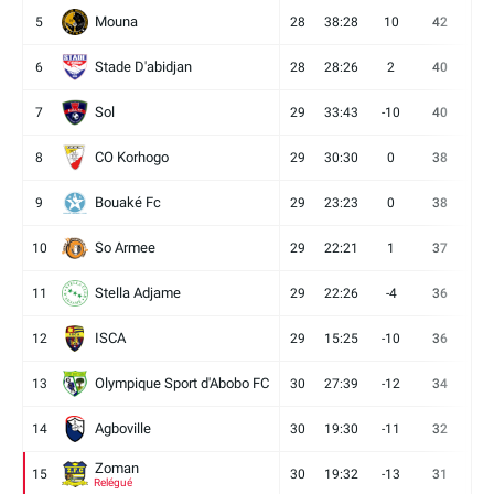
Mouna
5
28
38:28
10
42
12
Stade D'abidjan
6
28
28:26
2
40
11
Sol
7
29
33:43
-10
40
12
CO Korhogo
8
29
30:30
0
38
10
Bouaké Fc
9
29
23:23
0
38
9
So Armee
10
29
22:21
1
37
9
Stella Adjame
11
29
22:26
-4
36
9
ISCA
12
29
15:25
-10
36
10
Olympique Sport d'Abobo FC
13
30
27:39
-12
34
9
Agboville
14
30
19:30
-11
32
7
Zoman
15
30
19:32
-13
31
7
Relégué