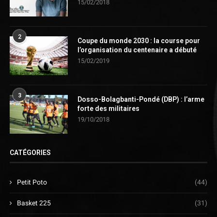
15/02/2018
2
Coupe du monde 2030 : la course pour
l’organisation du centenaire a débuté
15/02/2019
3
Dosso-Bolagbanti-Pondé (DBP) : l’arme
forte des militaires
19/10/2018
CATÉGORIES
Petit Poto
(44)
Basket 225
(31)