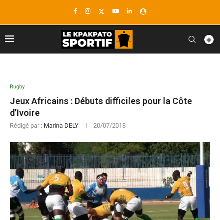
situs slot terpercaya
slot gacor hari ini
slot gacor hari ini
situs slot gacor
thepubtheatre
situs slot gacor
bandar togel
sydney night
situs gacor
togel online
situs gacor
togel online
togel online
togel online
togel online
togel online
togel online
togel online
togel online
togel online
situs gacor
toto macau
situs togel
situs togel
situs togel
bento4d
bento4d
bento4d
bento4d
bento4d
bento4d
bento4d
bento4d
bento4d
bento4d
bento4d
bento4d
bento4d
bento4d
bento4d
bento4d
situs togel
slot gacor
bento4d
situs togel
bento4d
bento4d
bento4d
bento4d
bento4d
situs togel
situs togel
bento4d
bento4d
slot online
slot gacor
situs togel
situs togel
situs togel
situs togel
slot online
slot gacor
link gacor
situs togel
slot online
slot online
bento4d
slot online
slot gacor
slot online
slot gacor
slot online
slot gacor
situs togel
link gacor
situs togel
situs togel
slot gacor
situs togel
togel resmi
slot online
bento4d
situs togel
link gacor
toto togel
toto togel
toto togel
situs toto
situs toto
situs toto
situs slot
situs slot
situs toto
slot resmi
toto togel
situs toto
situs toto
slot resmi
slot resmi
situs slot
toto togel
situs slot
situs toto
situs toto
toto togel
toto togel
toto togel
situs slot
toto togel
toto togel
toto togel
slot resmi
slot resmi
toto togel
situs slot
situs slot
situs toto
situs toto
slot resmi
toto togel
situs toto
slot resmi
slot resmi
slot resmi
situs toto
situs slot
toto togel
slot resmi
slot resmi
slot resmi
slot resmi
toto togel
slot resmi
slot resmi
slot resmi
slot resmi
situs 4d
toto togel
slot resmi
toto slot
toto slot
toto slot
toto slot
toto slot
toto slot
toto slot
link slot
toto slot
toto slot
toto slot
toto slot
toto slot
link slot
link slot
toto slot
toto slot
toto slot
toto slot
toto slot
toto slot
toto slot
link slot
toto slot
slot 4d
toto slot
rtp slot
toto
toto
Rugby
Jeux Africains : Débuts difficiles pour la Côte
d’Ivoire
Rédigé par :
Marina DELY
20/07/2018