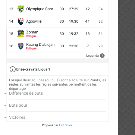
Olympique Sport d'Abobo FC
13
30
27:39
-12
34
9
7
14
Agboville
14
30
19:30
-11
32
7
11
12
Zoman
15
30
19:32
-13
31
7
10
13
Relégué
Racing D'abidjan
16
30
23:30
-7
28
6
10
14
Relégué
Legenda
?
brise-cravate Ligue 1
Lorsque deux équipes (ou plus) sont à égalité sur Points, les
règles suivantes les règles suivantes permettent de les
départager :
Différence de buts
eeting International Gabriel Tiacoh
Para-athlétisme : l’INJS accu
Buts pour
: une 24e édition...
première étape des..
17/03/2026
17/03/2026
Victoires
Proposé par
LKS Score