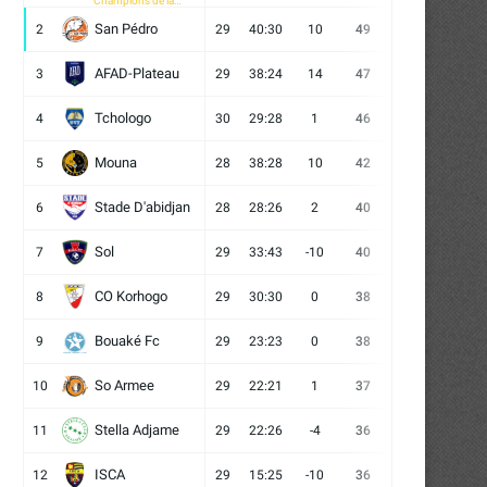
Champions de la
CAF
San Pédro
2
29
40:30
10
49
13
10
6
AFAD-Plateau
3
29
38:24
14
47
13
8
8
Tchologo
4
30
29:28
1
46
12
10
8
Mouna
5
28
38:28
10
42
12
6
10
Stade D'abidjan
6
28
28:26
2
40
11
7
10
Sol
7
29
33:43
-10
40
12
4
13
CO Korhogo
8
29
30:30
0
38
10
8
11
Bouaké Fc
9
29
23:23
0
38
9
11
9
So Armee
10
29
22:21
1
37
9
10
10
Stella Adjame
11
29
22:26
-4
36
9
9
11
ISCA
12
29
15:25
-10
36
10
6
13