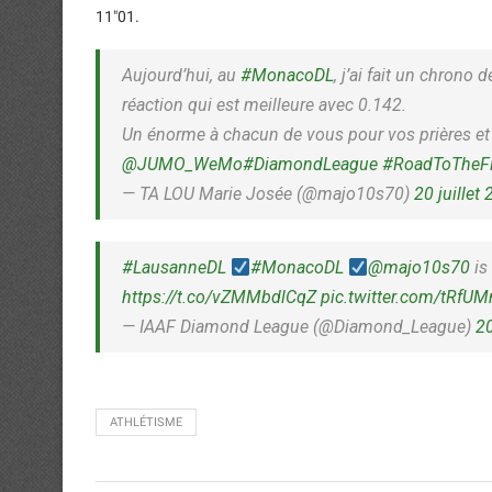
11″01.
Aujourd’hui, au
#MonacoDL
, j’ai fait un chron
réaction qui est meilleure avec 0.142.
Un énorme à chacun de vous pour vos prières e
@JUMO_WeMo
#DiamondLeague
#RoadToTheFi
— TA LOU Marie Josée (@majo10s70)
20 juillet
#LausanneDL
#MonacoDL
@majo10s70
is
https://t.co/vZMMbdlCqZ
pic.twitter.com/tRfUM
— IAAF Diamond League (@Diamond_League)
20
ATHLÉTISME