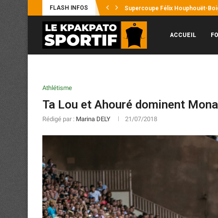
FLASH INFOS
Supercoupe Félix Houphouët-Boign
Mercato : Ousmane Diakité file en 
CAN féminine 2026 : des réglages
Sporting Club de Gagnoa : Yaya Kon
ACCUEIL
F
Athlétisme
Ta Lou et Ahouré dominent Mona
Rédigé par :
Marina DELY
21/07/2018