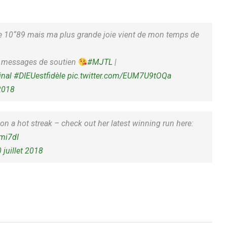
o de 10“89 mais ma plus grande joie vient de mon temps de
t messages de soutien
#MJTL
|
nal
#DIEUestfidèle
pic.twitter.com/EUM7U9tOQa
 2018
 on a hot streak – check out her latest winning run here:
mi7dI
 juillet 2018