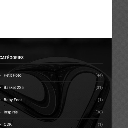
CATÉGORIES
Petit Poto
(44)
Basket 225
(31)
Baby Foot
(1)
Inspirés
(38)
ODK
(1)