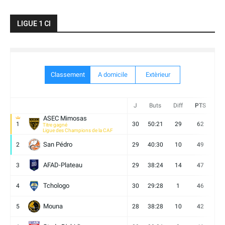
LIGUE 1 CI
Classement
A domicile
Extèrieur
J
Buts
Diff
PTS
V
ASEC Mimosas
1
30
50:21
29
62
19
Titre gagné
Ligue des Champions de la CAF
San Pédro
2
29
40:30
10
49
13
AFAD-Plateau
3
29
38:24
14
47
13
Tchologo
4
30
29:28
1
46
12
Mouna
5
28
38:28
10
42
12