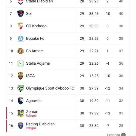
Stade D'abidjan
6
28
28:26
2
40
11
Sol
7
29
33:43
-10
40
12
CO Korhogo
8
29
30:30
0
38
10
Bouaké Fc
9
29
23:23
0
38
9
So Armee
10
29
22:21
1
37
9
Stella Adjame
11
29
22:26
-4
36
9
ISCA
12
29
15:25
-10
36
10
Olympique Sport d'Abobo FC
13
30
27:39
-12
34
9
Agboville
14
30
19:30
-11
32
7
Zoman
15
30
19:32
-13
31
7
Relégué
Racing D'abidjan
16
30
23:30
-7
28
6
Relégué
Legenda
?