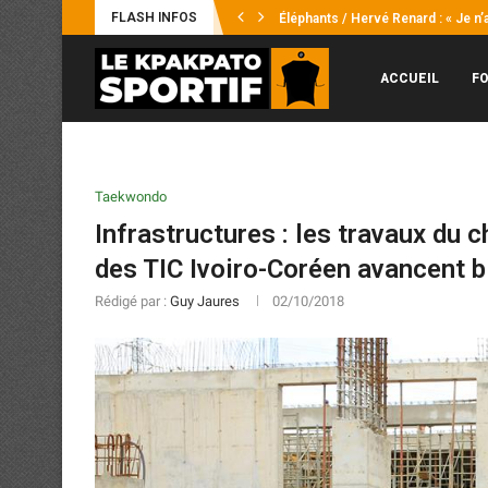
FLASH INFOS
Éléphants / Hervé Renard : « Je n’
Mercato : Yann Diomandé, pour l’hi
Afrobasket U18 2026 : Les Éléphant
UFOA-B : les Éléphanteaux échoue
Supercoupe Félix Houphouët-Boign
Mercato : Ousmane Diakité file en 
CAN féminine 2026 : des réglages
Sporting Club de Gagnoa : Yaya Kon
ACCUEIL
F
Taekwondo
Infrastructures : les travaux du c
des TIC Ivoiro-Coréen avancent b
Rédigé par :
Guy Jaures
02/10/2018