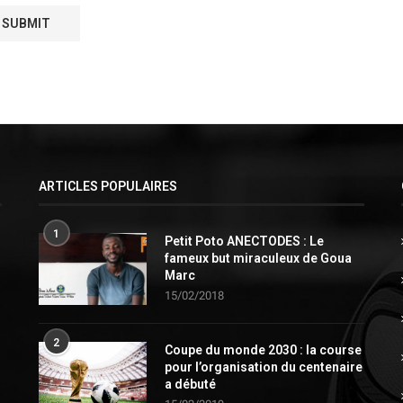
ARTICLES POPULAIRES
1
Petit Poto ANECTODES : Le
fameux but miraculeux de Goua
Marc
15/02/2018
2
Coupe du monde 2030 : la course
pour l’organisation du centenaire
a débuté