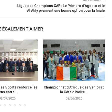
Article suivant
Ligue des Champions CAF : Le Primero d’Agosto et le
Al Ahly prennent une bonne option pour la finale
Z ÉGALEMENT AIMER
des Sports renforce les
Championnat d’Afrique des Seniors :
ens entre...
la Côte d’Ivoire...
08/07/2026
02/06/2026