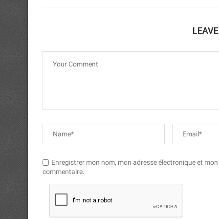
LEAV
Enregistrer mon nom, mon adresse électronique et mon si
commentaire.