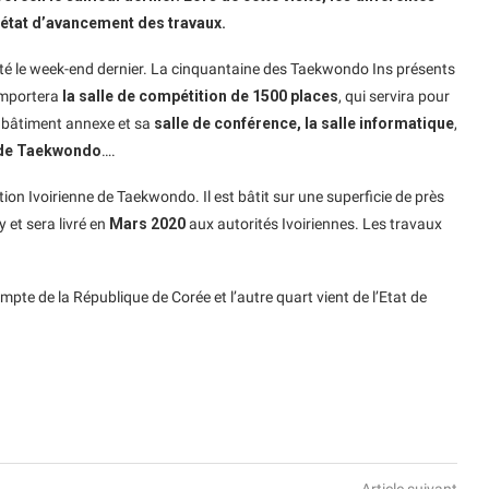
’état d’avancement des travaux.
ité le week-end dernier. La cinquantaine des Taekwondo Ins présents
comportera
la salle de compétition de 1500 places
, qui servira pour
e bâtiment annexe et sa
salle de conférence,
la salle informatique
,
e de Taekwondo
….
ion Ivoirienne de Taekwondo. Il est bâtit sur une superficie de près
et sera livré en
Mars 2020
aux autorités Ivoiriennes. Les travaux
te de la République de Corée et l’autre quart vient de l’Etat de