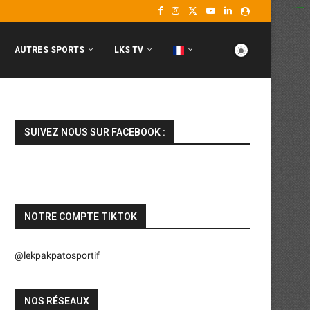
https://pafiboalemokab.org/
link alternatif bento4d
situs togel online
link slot terpercaya
thepubtheatre
slot gacor hari ini
slot gacor hari ini
slot gacor hari ini
situs slot gacor
expolegit.com
slot gacor hari ini
link slot gacor
toto slot gacor
bandar togel
link slot gacor
sydney night
situs gacor
slot thailand
slot maxwin
situs gacor
situs gacor
slot thailand
situs gacor
togel online
slot thailand
situs gacor
togel online
situs gacor
togel online
togel online
bento4d
situs togel
slot gacor
bento4d
bento4d
bento4d
situs togel
bento4d
bento4d
bento4d
bento4d
bento4d
situs togel
slot gacor
situs togel
situs togel
situs togel
situs togel
bento4d
toto online
link gacor
slot gacor
slot gacor
link gacor
situs togel
situs togel
slot gacor
situs togel
situs togel
slot online
link gacor
slot online
bento4d
situs togel
situs togel
slot online
slot online
slot online
slot online
slot gacor
bento4d
situs toto
situs toto
toto togel
situs slot
situs slot
slot resmi
situs slot
toto togel
situs toto
situs toto
toto togel
situs slot
situs slot
situs toto
toto togel
login toto
toto togel
situs toto
situs toto
toto togel
situs toto
toto togel
toto togel
toto togel
slot resmi
situs slot
situs toto
toto togel
toto togel
toto togel
situs toto
toto togel
situs toto
situs slot
situs slot
situs toto
situs toto
toto togel
slot resmi
situs toto
situs toto
situs toto
situs slot
situs slot
toto togel
situs toto
toto togel
toto togel
situs toto
toto togel
toto togel
toto togel
toto togel
situs slot
situs toto
toto togel
situs slot
slot resmi
toto togel
toto slot
toto slot
toto slot
slot 4d
toto slot
toto slot
link slot
toto slot
toto slot
link slot
toto slot
toto slot
toto slot
toto slot
rtp slot live
toto slot
toto slot
link slot
toto slot
toto slot
toto slot
toto slot
toto slot
link slot
toto slot
toto slot
toto slot
toto slot
toto slot
toto slot
link slot
link slot
toto slot
toto slot
link slot
toto slot
link slot
toto slot
link slot
rtp slot
togel
AUTRES SPORTS
LKS TV
SUIVEZ NOUS SUR FACEBOOK :
NOTRE COMPTE TIKTOK
@lekpakpatosportif
NOS RÉSEAUX