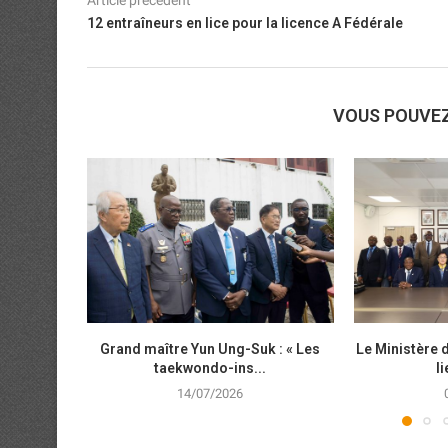
Article précédent
12 entraîneurs en lice pour la licence A Fédérale
VOUS POUVE
Grand maître Yun Ung-Suk : « Les
Le Ministère 
taekwondo-ins...
li
14/07/2026