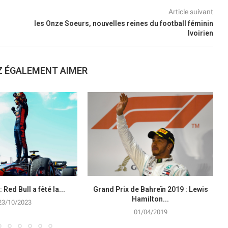
Article suivant
les Onze Soeurs, nouvelles reines du football féminin
Ivoirien
Z ÉGALEMENT AIMER
 Red Bull a fêté la...
Grand Prix de Bahreïn 2019 : Lewis
Hamilton...
23/10/2023
01/04/2019