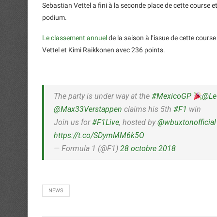
Sebastian Vettel a fini à la seconde place de cette course 
podium.
Le classement annuel
de la saison à l’issue de cette course
Vettel et Kimi Raikkonen avec 236 points.
The party is under way at the
#MexicoGP
@Le
@Max33Verstappen
claims his 5th
#F1
win
Join us for
#F1Live
, hosted by
@wbuxtonofficial
https://t.co/SDymMM6k5O
— Formula 1 (@F1)
28 octobre 2018
NEWS