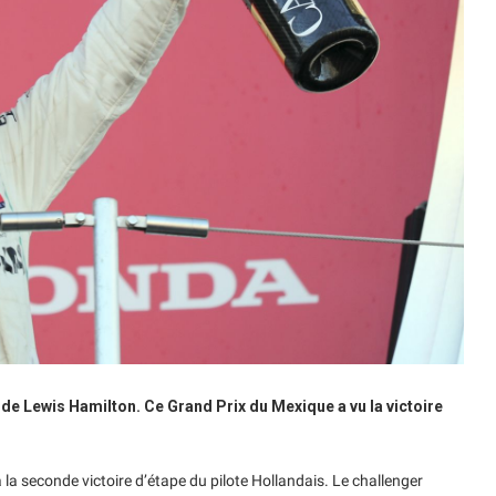
 de Lewis Hamilton. Ce Grand Prix du Mexique a vu la victoire
 la seconde victoire d’étape du pilote Hollandais. Le challenger