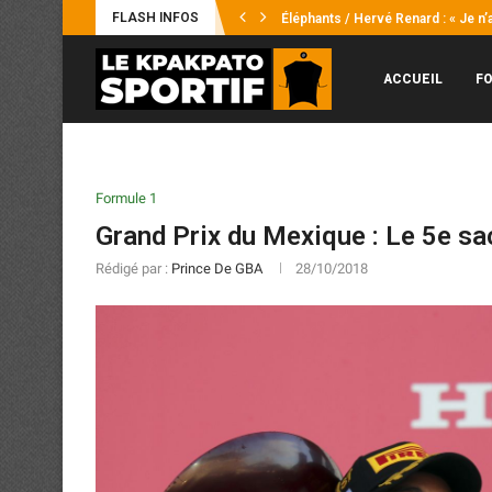
FLASH INFOS
Éléphants / Hervé Renard : « Je n’
Mercato : Yann Diomandé, pour l’hi
Afrobasket U18 2026 : Les Éléphant
UFOA-B : les Éléphanteaux échoue
Supercoupe Félix Houphouët-Boign
Mercato : Ousmane Diakité file en 
CAN féminine 2026 : des réglages
Sporting Club de Gagnoa : Yaya Kon
ACCUEIL
F
Formule 1
Grand Prix du Mexique : Le 5e s
Rédigé par :
Prince De GBA
28/10/2018