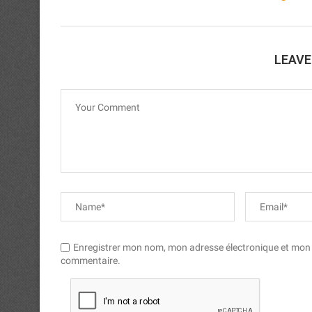
LEAV
Enregistrer mon nom, mon adresse électronique et mon si
commentaire.