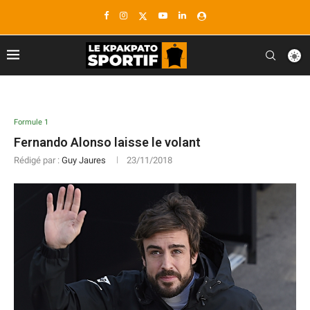
guiadenoivos.saojosedojardimeuropa.com.br
ejournal.akbidbungabangsaaceh.ac.id
beyond.globalpranichealing.com
www.blackbrooks.co.uk/pricing
pafibengkuluutarakab.org
theantiguaguide.com/public
gethighered.com/employers/
desaparhorboan.id/listing
thesolderingstation.com
www.promhotelsriccione.it
link-bento4d.com
world.skanray.com
fopsl.org/donate/
form.eng.ku.ac.th
culturasbo.com
www.telegramitalia.it
thepubtheatre
situs slot gacor
blog.actkm.org
loop.scroll.pub
situs slot gacor
lokvirsa.org.pk
sydney night
togel online
situs gacor
situs gacor
momusi.org
pbumc.net
situs gacor
situs gacor
slot thailand
situs gacor
situs gacor
situs gacor
situs togel
bento4d
bento4d
bento4d
bento4d
bento4d
bento4d
bento4d
bento4d
bento4d
bento4d
mgpo.org
bento4d
bento4d
bento4d
onhc.ca
slot gacor
actkm.org
bento4d
situs togel
situs togel
bento4d
slot online
situs togel
situs togel
link gacor
situs slot
slot resmi
situs toto
situs toto
situs toto
situs toto
situs toto
situs toto
situs toto
situs slot
toto togel
situs slot
situs toto
situs slot
situs toto
situs slot
toto togel
situs slot
situs toto
situs toto
situs toto
situs toto
situs toto
situs toto
situs toto
situs toto
slot resmi
situs slot
situs slot
situs slot
situs toto
situs slot
situs slot
situs slot
situs toto
situs slot
situs slot
situs slot
situs slot
situs toto
situs slot
situs slot
slot resmi
situs toto
situs slot
toto togel
situs slot
toto slot
toto slot
toto slot
toto slot
toto slot
toto slot
toto slot
link slot
toto slot
fcvfc.org
link slot
toto slot
toto
toto
toto
toto
Formule 1
Fernando Alonso laisse le volant
Rédigé par :
Guy Jaures
23/11/2018