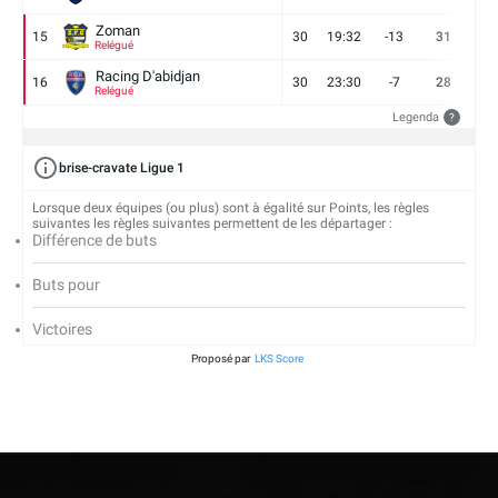
Zoman
15
30
19:32
-13
31
7
Relégué
Racing D'abidjan
16
30
23:30
-7
28
6
Relégué
Legenda
?
brise-cravate Ligue 1
Lorsque deux équipes (ou plus) sont à égalité sur Points, les règles
suivantes les règles suivantes permettent de les départager :
Différence de buts
Buts pour
Victoires
Proposé par
LKS Score