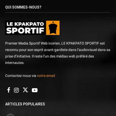
QUI SOMMES-NOUS?
Premier Media Sportif Web ivoirien, LE KPAKPATO SPORTIF est
reconnu pour son esprit avant-gardiste dans l’audiovisuel dans sa
prise d’initiative. Il reste l’un des médias web préféré des
internautes.
Contactez-nous via
notre email
ARTICLES POPULAIRES