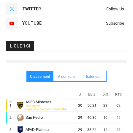
TWITTER
Follow Us
YOUTUBE
Subscribe
LIGUE 1 CI
Classement
A domicile
Extèrieur
J
Buts
Diff
PTS
V
ASEC Mimosas
1
30
50:21
29
62
19
Titre gagné
Ligue des Champions de la CAF
San Pédro
2
29
40:30
10
49
13
AFAD-Plateau
3
29
38:24
14
47
13