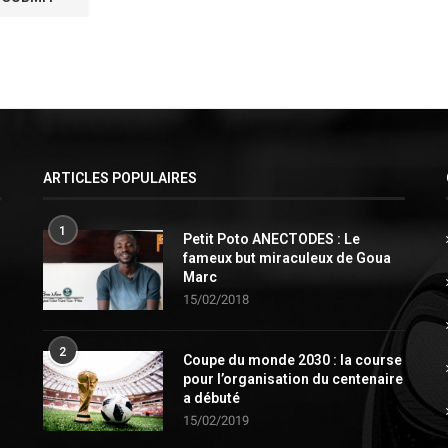
ARTICLES POPULAIRES
1
Petit Poto ANECTODES : Le
fameux but miraculeux de Goua
Marc
15/02/2018
2
Coupe du monde 2030 : la course
pour l’organisation du centenaire
a débuté
15/02/2019