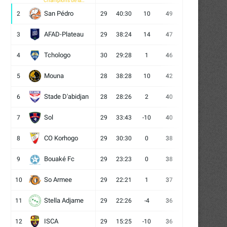
Champions de la
CAF
San Pédro
2
29
40:30
10
49
13
10
6
AFAD-Plateau
3
29
38:24
14
47
13
8
8
Tchologo
4
30
29:28
1
46
12
10
8
Mouna
5
28
38:28
10
42
12
6
10
Stade D'abidjan
6
28
28:26
2
40
11
7
10
Sol
7
29
33:43
-10
40
12
4
13
CO Korhogo
8
29
30:30
0
38
10
8
11
Bouaké Fc
9
29
23:23
0
38
9
11
9
So Armee
10
29
22:21
1
37
9
10
10
Stella Adjame
11
29
22:26
-4
36
9
9
11
ISCA
12
29
15:25
-10
36
10
6
13