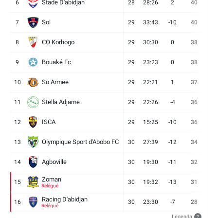
Stade D'abidjan
6
28
28:26
2
40
11
Sol
7
29
33:43
-10
40
12
CO Korhogo
8
29
30:30
0
38
10
Bouaké Fc
9
29
23:23
0
38
9
So Armee
10
29
22:21
1
37
9
Stella Adjame
11
29
22:26
-4
36
9
ISCA
12
29
15:25
-10
36
10
Olympique Sport d'Abobo FC
13
30
27:39
-12
34
9
Agboville
14
30
19:30
-11
32
7
Zoman
15
30
19:32
-13
31
7
Relégué
Racing D'abidjan
16
30
23:30
-7
28
6
Relégué
Legenda
?