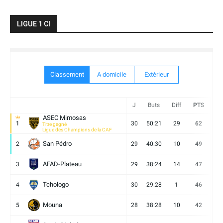
LIGUE 1 CI
Classement
A domicile
Extèrieur
J
Buts
Diff
PTS
V
ASEC Mimosas
1
30
50:21
29
62
19
Titre gagné
Ligue des Champions de la CAF
San Pédro
2
29
40:30
10
49
13
AFAD-Plateau
3
29
38:24
14
47
13
Tchologo
4
30
29:28
1
46
12
Mouna
5
28
38:28
10
42
12