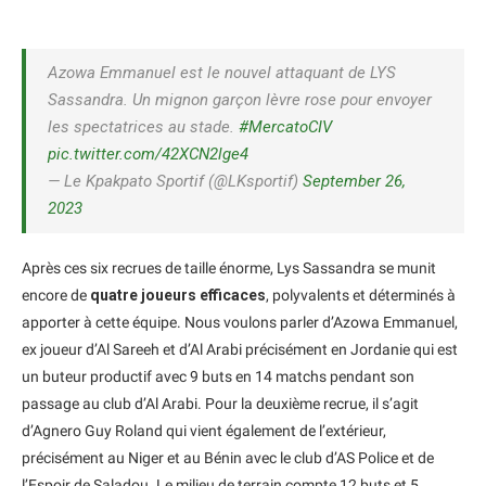
Azowa Emmanuel est le nouvel attaquant de LYS
Sassandra. Un mignon garçon lèvre rose pour envoyer
les spectatrices au stade.
#MercatoCIV
pic.twitter.com/42XCN2lge4
— Le Kpakpato Sportif (@LKsportif)
September 26,
2023
Après ces six recrues de taille énorme, Lys Sassandra se munit
encore de
quatre joueurs efficaces
, polyvalents et déterminés à
apporter à cette équipe. Nous voulons parler d’Azowa Emmanuel,
ex joueur d’Al Sareeh et d’Al Arabi précisément en Jordanie qui est
un buteur productif avec 9 buts en 14 matchs pendant son
passage au club d’Al Arabi. Pour la deuxième recrue, il s’agit
d’Agnero Guy Roland qui vient également de l’extérieur,
précisément au Niger et au Bénin avec le club d’AS Police et de
l’Espoir de Saladou. Le milieu de terrain compte 12 buts et 5