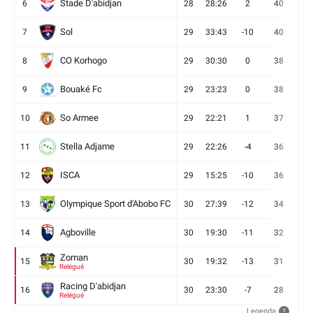
Stade D'abidjan
6
28
28:26
2
40
11
Sol
7
29
33:43
-10
40
12
CO Korhogo
8
29
30:30
0
38
10
Bouaké Fc
9
29
23:23
0
38
9
So Armee
10
29
22:21
1
37
9
Stella Adjame
11
29
22:26
-4
36
9
ISCA
12
29
15:25
-10
36
10
Olympique Sport d'Abobo FC
13
30
27:39
-12
34
9
Agboville
14
30
19:30
-11
32
7
Zoman
15
30
19:32
-13
31
7
Relégué
Racing D'abidjan
16
30
23:30
-7
28
6
Relégué
Legenda
?