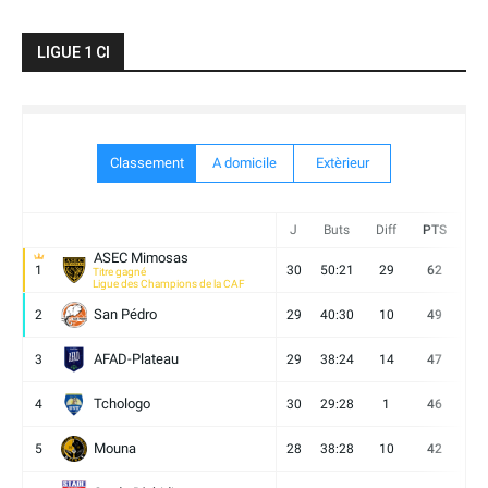
LIGUE 1 CI
Classement
A domicile
Extèrieur
J
Buts
Diff
PTS
V
ASEC Mimosas
1
30
50:21
29
62
19
Titre gagné
Ligue des Champions de la CAF
San Pédro
2
29
40:30
10
49
13
AFAD-Plateau
3
29
38:24
14
47
13
Tchologo
4
30
29:28
1
46
12
Mouna
5
28
38:28
10
42
12