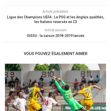
Article précédent
Ligue des Champions UEFA : Le PSG et les Anglais qualifiés,
les Italiens reversés en C3
Article suivant
OISSU : la saison 2018-2019 lancée
VOUS POUVEZ ÉGALEMENT AIMER