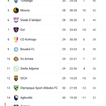
Tchologo
4
30
29:28
1
46
12
Mouna
5
28
38:28
10
42
12
Stade D'abidjan
6
28
28:26
2
40
11
Sol
7
29
33:43
-10
40
12
CO Korhogo
8
29
30:30
0
38
10
Bouaké Fc
9
29
23:23
0
38
9
So Armee
10
29
22:21
1
37
9
Stella Adjame
11
29
22:26
-4
36
9
ISCA
12
29
15:25
-10
36
10
Olympique Sport d'Abobo FC
13
30
27:39
-12
34
9
Agboville
14
30
19:30
-11
32
7