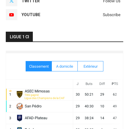
TWITTER
Follow Us
YOUTUBE
Subscribe
LIGUE 1 CI
Classement
A domicile
Extèrieur
J
Buts
Diff
PTS
V
ASEC Mimosas
1
30
50:21
29
62
19
Titre gagné
Ligue des Champions de la CAF
San Pédro
2
29
40:30
10
49
13
AFAD-Plateau
3
29
38:24
14
47
13