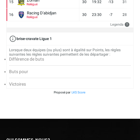
Zoman
15
30
19:32
-13
31
7
Relégué
Racing D'abidjan
16
30
23:30
-7
28
6
Relégué
Legenda
?
brise-cravate Ligue 1
Lorsque deux équipes (ou plus) sont à égalité sur Points, les règles
suivantes les règles suivantes permettent de les départager :
Différence de buts
Buts pour
Victoires
Proposé par
LKS Score