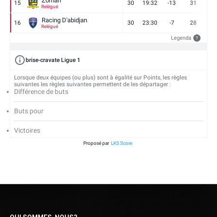
Zoman
15
30
19:32
-13
31
7
Relégué
Racing D'abidjan
16
30
23:30
-7
28
6
Relégué
Legenda
?
brise-cravate Ligue 1
Lorsque deux équipes (ou plus) sont à égalité sur Points, les règles
suivantes les règles suivantes permettent de les départager :
Différence de buts
Buts pour
Victoires
Proposé par
LKS Score