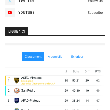
TWITTER
Follow Us
YOUTUBE
Subscribe
LIGUE 1 CI
Classement
A domicile
Extèrieur
J
Buts
Diff
PTS
V
ASEC Mimosas
1
30
50:21
29
62
19
Titre gagné
Ligue des Champions de la CAF
San Pédro
2
29
40:30
10
49
13
AFAD-Plateau
3
29
38:24
14
47
13