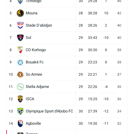
Tchologo
4
30
29:28
1
46
12
Mouna
5
28
38:28
10
42
12
Stade D'abidjan
6
28
28:26
2
40
11
Sol
7
29
33:43
-10
40
12
CO Korhogo
8
29
30:30
0
38
10
Bouaké Fc
9
29
23:23
0
38
9
So Armee
10
29
22:21
1
37
9
Stella Adjame
11
29
22:26
-4
36
9
ISCA
12
29
15:25
-10
36
10
Olympique Sport d'Abobo FC
13
30
27:39
-12
34
9
Agboville
14
30
19:30
-11
32
7