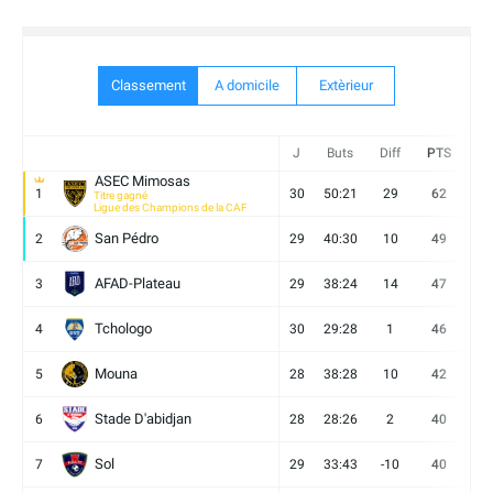
Classement
A domicile
Extèrieur
J
Buts
Diff
PTS
V
ASEC Mimosas
1
30
50:21
29
62
19
Titre gagné
Ligue des Champions de la CAF
San Pédro
2
29
40:30
10
49
13
AFAD-Plateau
3
29
38:24
14
47
13
Tchologo
4
30
29:28
1
46
12
Mouna
5
28
38:28
10
42
12
Stade D'abidjan
6
28
28:26
2
40
11
Sol
7
29
33:43
-10
40
12