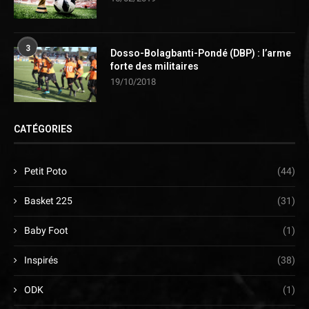
3
Dosso-Bolagbanti-Pondé (DBP) : l’arme
forte des militaires
19/10/2018
CATÉGORIES
Petit Poto
(44)
Basket 225
(31)
Baby Foot
(1)
Inspirés
(38)
ODK
(1)