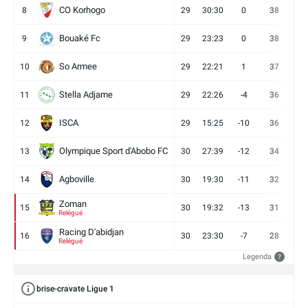
CO Korhogo
8
29
30:30
0
38
10
Bouaké Fc
9
29
23:23
0
38
9
So Armee
10
29
22:21
1
37
9
Stella Adjame
11
29
22:26
-4
36
9
ISCA
12
29
15:25
-10
36
10
Olympique Sport d'Abobo FC
13
30
27:39
-12
34
9
Agboville
14
30
19:30
-11
32
7
Zoman
15
30
19:32
-13
31
7
Relégué
Racing D'abidjan
16
30
23:30
-7
28
6
Relégué
Legenda
?
brise-cravate Ligue 1