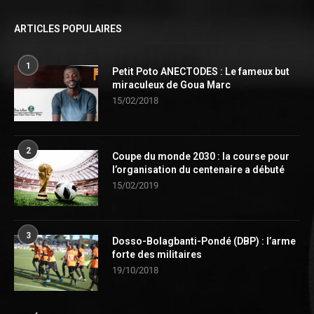
ARTICLES POPULAIRES
1
Petit Poto ANECTODES : Le fameux but
miraculeux de Goua Marc
15/02/2018
2
Coupe du monde 2030 : la course pour
l’organisation du centenaire a débuté
15/02/2019
3
Dosso-Bolagbanti-Pondé (DBP) : l’arme
forte des militaires
19/10/2018