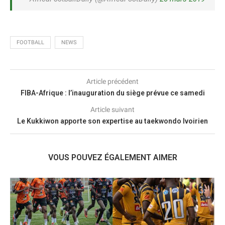
FOOTBALL
NEWS
Article précédent
FIBA-Afrique : l’inauguration du siège prévue ce samedi
Article suivant
Le Kukkiwon apporte son expertise au taekwondo Ivoirien
VOUS POUVEZ ÉGALEMENT AIMER