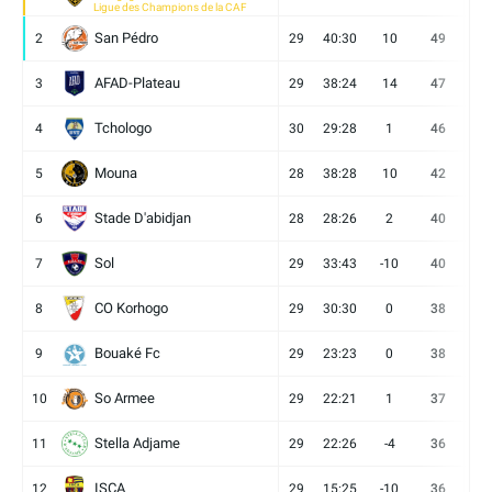
Ligue des Champions de la CAF
San Pédro
2
29
40:30
10
49
13
AFAD-Plateau
3
29
38:24
14
47
13
Tchologo
4
30
29:28
1
46
12
Mouna
5
28
38:28
10
42
12
Stade D'abidjan
6
28
28:26
2
40
11
Sol
7
29
33:43
-10
40
12
CO Korhogo
8
29
30:30
0
38
10
Bouaké Fc
9
29
23:23
0
38
9
So Armee
10
29
22:21
1
37
9
Stella Adjame
11
29
22:26
-4
36
9
ISCA
12
29
15:25
-10
36
10