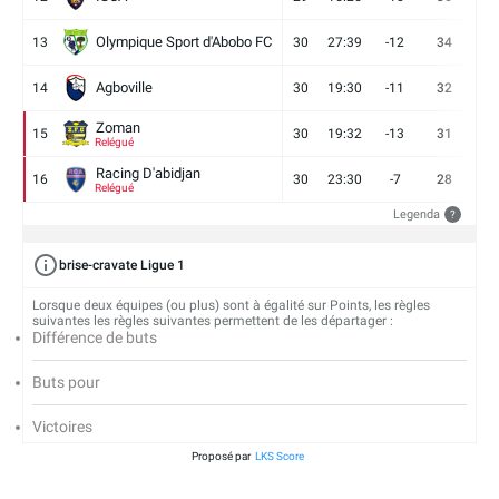
Olympique Sport d'Abobo FC
13
30
27:39
-12
34
9
Agboville
14
30
19:30
-11
32
7
Zoman
15
30
19:32
-13
31
7
Relégué
Racing D'abidjan
16
30
23:30
-7
28
6
Relégué
Legenda
?
brise-cravate Ligue 1
Lorsque deux équipes (ou plus) sont à égalité sur Points, les règles
suivantes les règles suivantes permettent de les départager :
Différence de buts
Buts pour
Victoires
Proposé par
LKS Score