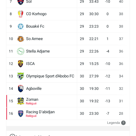
Sol
7
29
33:43
-10
40
12
CO Korhogo
8
29
30:30
0
38
10
Bouaké Fc
9
29
23:23
0
38
9
So Armee
10
29
22:21
1
37
9
Stella Adjame
11
29
22:26
-4
36
9
ISCA
12
29
15:25
-10
36
10
Olympique Sport d'Abobo FC
13
30
27:39
-12
34
9
Agboville
14
30
19:30
-11
32
7
Zoman
15
30
19:32
-13
31
7
Relégué
Racing D'abidjan
16
30
23:30
-7
28
6
Relégué
Legenda
?