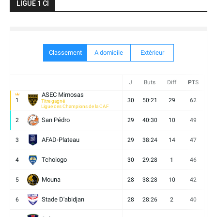
LIGUE 1 CI
Classement
A domicile
Extèrieur
J
Buts
Diff
PTS
V
ASEC Mimosas
1
30
50:21
29
62
19
Titre gagné
Ligue des Champions de la CAF
San Pédro
2
29
40:30
10
49
13
AFAD-Plateau
3
29
38:24
14
47
13
Tchologo
4
30
29:28
1
46
12
Mouna
5
28
38:28
10
42
12
Stade D'abidjan
6
28
28:26
2
40
11