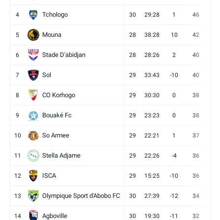
Tchologo
4
30
29:28
1
46
12
Mouna
5
28
38:28
10
42
12
Stade D'abidjan
6
28
28:26
2
40
11
Sol
7
29
33:43
-10
40
12
CO Korhogo
8
29
30:30
0
38
10
Bouaké Fc
9
29
23:23
0
38
9
So Armee
10
29
22:21
1
37
9
Stella Adjame
11
29
22:26
-4
36
9
ISCA
12
29
15:25
-10
36
10
Olympique Sport d'Abobo FC
13
30
27:39
-12
34
9
Agboville
14
30
19:30
-11
32
7