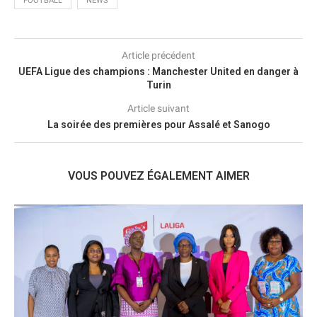
FOOTBALL
NEWS
Article précédent
UEFA Ligue des champions : Manchester United en danger à
Turin
Article suivant
La soirée des premières pour Assalé et Sanogo
VOUS POUVEZ ÉGALEMENT AIMER