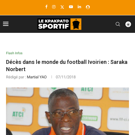
www.clinicaalemanaosorno.cl
lawrencehealthcenter.com
desaparhorboan.id/listing
situs togel bento4d
minnanosora.com
pafibuolkab.org
hsddonline.com
rtp slot gacor hari ini
bandar macau
thepubtheatre
slot gacor hari ini
slot gacor hari ini
slot gacor hari ini
slot gacor hari ini
bayobserver.ca
slot gacor hari ini
slot gacor hari ini
slot gacor hari ini
slot gacor hari ini
slot gacor hari ini
slot gacor hari ini
slot gacor hari ini
slot gacor hari ini
bandar togel
bandar togel
slot terpercaya
bandar togel
bandar togel
slot mahjong
bandar togel
sydney night
togel online
togel online
togel online
togel online
togel online
situs hk lotto
slot thailand
togel online
slot thailand
togel online
slot maxwin
togel online
togel online
situs gacor
baselyne.io
situs gacor
rtp slot gacor
situs togel
situs togel
bento4d
bento4d
bento4d
bento4d
situs togel
situs togel
bento4d
bento4d
slot online
slot gacor
situs togel
slot online
toto online
bento4d
bento4d
togel resmi
togel resmi
bento4d
situs togel
situs togel
slot gacor
bento4d
bento4d
slot gacor
slot gacor
bento4d
situs togel
slot gacor
slot online
bento4d
togel resmi
link gacor
situs togel
togel resmi
slot online
slot online
slot gacor
slot gacor
slot gacor
slot gacor
slot gacor
slot gacor
slot gacor
togel resmi
slot gacor
slot online
slot gacor
slot gacor
slot gacor
slot gacor
togel resmi
slot online
slot online
slot online
bento4d
slot online
toto togel
situs slot
situs toto
situs slot
toto togel
slot resmi
slot resmi
toto togel
toto togel
situs slot
situs toto
toto togel
link togel
toto togel
toto togel
toto togel
slot resmi
link togel
toto togel
toto togel
slot resmi
toto togel
toto togel
toto togel
slot resmi
situs toto
toto togel
situs toto
toto togel
situs slot
situs slot
slot resmi
toto togel
link togel
slot resmi
slot resmi
slot resmi
situs slot
slot resmi
slot resmi
toto slot
link slot
link slot
toto slot
toto 4d
toto slot
slot88
toto slot
link slot
link slot
toto slot
toto slot
toto slot
toto slot
link slot
link slot
toto slot
toto slot
toto slot
toto slot
toto slot
slot88
link slot
link slot
toto slot
toto slot
toto slot
rtp slot
togel
rtp slot
rtp slot
rtp slot
rtp slot
rtp slot
togel
rtp slot
rtp slot
toto
toto
slot
toto
toto
toto
Flash Infos
Décès dans le monde du football Ivoirien : Saraka
Norbert
Rédigé par :
Martial YAO
07/11/2018