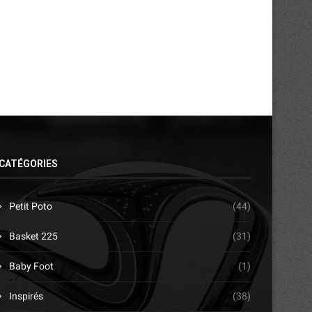
CATÉGORIES
Petit Poto
(44)
Basket 225
(31)
Baby Foot
(1)
Inspirés
(38)