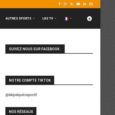
slot gacor hari ini
slot gacor hari ini
situs slot gacor
thepubtheatre
situs slot gacor
bandar togel
sydney night
situs gacor
togel online
situs gacor
togel online
togel online
togel online
togel online
togel online
togel online
togel online
togel online
togel online
togel online
situs togel
situs togel
bento4d
bento4d
bento4d
bento4d
bento4d
bento4d
bento4d
bento4d
bento4d
bento4d
bento4d
bento4d
bento4d
bento4d
bento4d
bento4d
situs togel
bento4d
slot gacor
bento4d
situs togel
bento4d
bento4d
bento4d
bento4d
bento4d
situs togel
situs togel
slot online
bento4d
bento4d
slot gacor
situs togel
situs togel
situs togel
situs togel
slot online
togel resmi
slot gacor
link gacor
situs togel
slot online
slot online
bento4d
slot online
slot gacor
slot online
slot gacor
slot online
slot gacor
situs togel
link gacor
situs togel
situs togel
slot gacor
situs togel
toto togel
toto togel
toto togel
situs toto
toto togel
situs toto
situs toto
situs slot
situs slot
situs toto
slot resmi
toto togel
situs toto
situs toto
slot resmi
slot resmi
situs slot
situs toto
toto togel
situs slot
toto togel
situs toto
situs toto
toto togel
toto togel
slot resmi
toto togel
situs slot
toto togel
toto togel
slot resmi
slot resmi
toto togel
situs slot
situs slot
situs toto
situs toto
slot resmi
toto togel
slot resmi
situs toto
slot resmi
slot resmi
slot resmi
situs toto
situs slot
toto togel
slot resmi
slot resmi
toto slot
toto slot
toto slot
toto slot
toto slot
toto slot
link slot
toto slot
toto slot
toto slot
toto slot
toto slot
link slot
link slot
toto slot
toto slot
toto slot
toto slot
toto slot
toto slot
toto
AUTRES SPORTS
LKS TV
SUIVEZ NOUS SUR FACEBOOK :
NOTRE COMPTE TIKTOK
@lekpakpatosportif
NOS RÉSEAUX