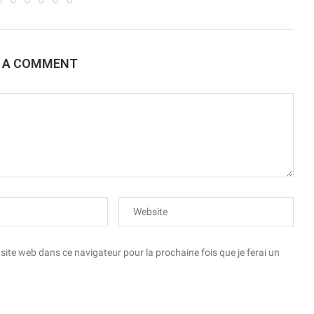
E A COMMENT
te web dans ce navigateur pour la prochaine fois que je ferai un