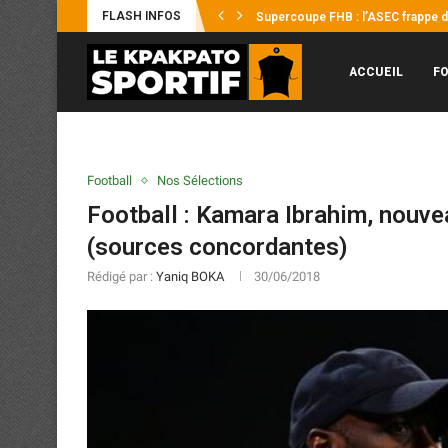
FLASH INFOS
Supercoupe FHB : l’ASEC frappe d’
Coupes Africaines : Les 4 représe
Éléphants / Hervé Renard : « Je n’
Mercato : Yann Diomandé, pour l’hi
Afrobasket U18 2026 : Les Éléphant
UFOA-B : les Éléphanteaux échoue
Supercoupe Félix Houphouët-Boign
ACCUEIL
F
Football
Nos Sélections
Football : Kamara Ibrahim, nouve
(sources concordantes)
Rédigé par :
Yaniq BOKA
30/06/2018