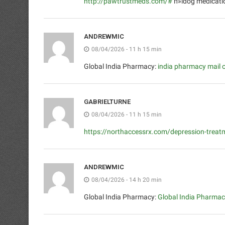
http://pawtrustmeds.com/#
п»їdog medicatio
ANDREWMIC
08/04/2026 - 11 h 15 min
Global India Pharmacy:
india pharmacy mail 
GABRIELTURNE
08/04/2026 - 11 h 15 min
https://northaccessrx.com/depression-treat
ANDREWMIC
08/04/2026 - 14 h 20 min
Global India Pharmacy:
Global India Pharma