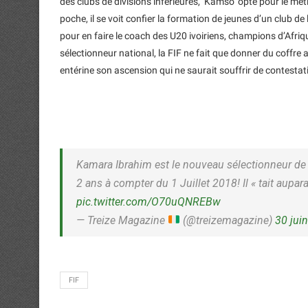
des clubs de divisions inférieures, ‘Kamso’ opte pour le mé
poche, il se voit confier la formation de jeunes d’un club de 
pour en faire le coach des U20 ivoiriens, champions d’Afri
sélectionneur national, la FIF ne fait que donner du coffr
entérine son ascension qui ne saurait souffrir de contestat
Kamara Ibrahim est le nouveau sélectionneur de l’
2 ans à compter du 1 Juillet 2018! Il « tait aupar
pic.twitter.com/O70uQNREBw
— Treize Magazine
(@treizemagazine)
30 jui
FIF