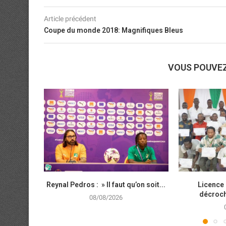
Article précédent
Coupe du monde 2018: Magnifiques Bleus
VOUS POUVE
Reynal Pedros : » Il faut qu’on soit...
Licence 
décroch
08/08/2026