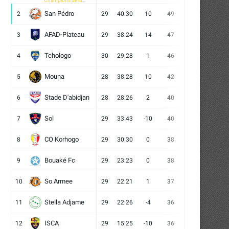
Champions de la
CAF
San Pédro
2
29
40:30
10
49
13
10
6
AFAD-Plateau
3
29
38:24
14
47
13
8
8
Tchologo
4
30
29:28
1
46
12
10
8
Mouna
5
28
38:28
10
42
12
6
10
Stade D'abidjan
6
28
28:26
2
40
11
7
10
Sol
7
29
33:43
-10
40
12
4
13
CO Korhogo
8
29
30:30
0
38
10
8
11
Bouaké Fc
9
29
23:23
0
38
9
11
9
So Armee
10
29
22:21
1
37
9
10
10
Stella Adjame
11
29
22:26
-4
36
9
9
11
ISCA
12
29
15:25
-10
36
10
6
13