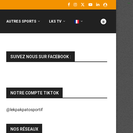
slot gacor hari ini
slot gacor hari ini
situs slot gacor
thepubtheatre
situs slot gacor
bandar togel
sydney night
situs gacor
togel online
situs gacor
togel online
togel online
togel online
togel online
togel online
togel online
togel online
togel online
togel online
togel online
situs togel
situs togel
bento4d
bento4d
bento4d
bento4d
bento4d
bento4d
bento4d
bento4d
bento4d
bento4d
bento4d
bento4d
bento4d
bento4d
bento4d
bento4d
situs togel
bento4d
slot gacor
bento4d
situs togel
bento4d
bento4d
bento4d
bento4d
bento4d
situs togel
situs togel
slot online
bento4d
bento4d
slot gacor
situs togel
situs togel
situs togel
situs togel
slot online
togel resmi
slot gacor
link gacor
situs togel
slot online
slot online
bento4d
slot online
slot gacor
slot online
slot gacor
slot online
slot gacor
situs togel
link gacor
situs togel
situs togel
slot gacor
situs togel
toto togel
toto togel
toto togel
situs toto
toto togel
situs toto
situs toto
situs slot
situs slot
situs toto
slot resmi
toto togel
situs toto
situs toto
slot resmi
slot resmi
situs slot
situs toto
toto togel
situs slot
toto togel
situs toto
situs toto
toto togel
toto togel
slot resmi
toto togel
situs slot
toto togel
toto togel
slot resmi
slot resmi
toto togel
situs slot
situs slot
situs toto
situs toto
slot resmi
toto togel
slot resmi
situs toto
slot resmi
slot resmi
slot resmi
situs toto
situs slot
toto togel
slot resmi
slot resmi
toto slot
toto slot
toto slot
toto slot
toto slot
toto slot
link slot
toto slot
toto slot
toto slot
toto slot
toto slot
link slot
link slot
toto slot
toto slot
toto slot
toto slot
toto slot
toto slot
toto
AUTRES SPORTS
LKS TV
SUIVEZ NOUS SUR FACEBOOK :
NOTRE COMPTE TIKTOK
@lekpakpatosportif
NOS RÉSEAUX