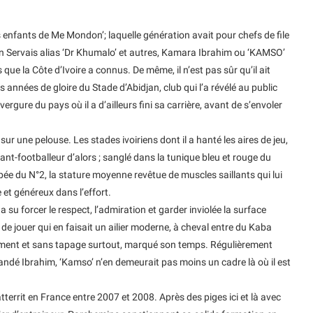
 enfants de Me Mondon’; laquelle génération avait pour chefs de file
n Servais alias ‘Dr Khumalo’ et autres, Kamara Ibrahim ou ‘KAMSO’
s que la Côte d’Ivoire a connus. De même, il n’est pas sûr qu’il ait
es années de gloire du Stade d’Abidjan, club qui l’a révélé au public
nvergure du pays où il a d’ailleurs fini sa carrière, avant de s’envoler
sur une pelouse. Les stades ivoiriens dont il a hanté les aires de jeu,
ant-footballeur d’alors ; sanglé dans la tunique bleu et rouge du
ppée du N°2, la stature moyenne revêtue de muscles saillants qui lui
e et généreux dans l’effort.
a su forcer le respect, l’admiration et garder inviolée la surface
 de jouer qui en faisait un ailier moderne, à cheval entre du Kaba
ent et sans tapage surtout, marqué son temps. Régulièrement
ndé Ibrahim, ‘Kamso’ n’en demeurait pas moins un cadre là où il est
territ en France entre 2007 et 2008. Après des piges ici et là avec