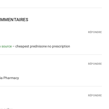
OMMENTAIRES
RÉPONDRE
n source
– cheapest prednisone no prescription
RÉPONDRE
dia Pharmacy
RÉPONDRE