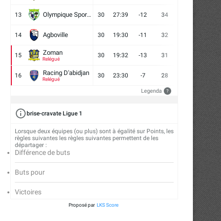
Olympique Sport d'Abobo FC
13
30
27:39
-12
34
9
7
14
Agboville
14
30
19:30
-11
32
7
11
12
Zoman
15
30
19:32
-13
31
7
10
13
Relégué
Racing D'abidjan
16
30
23:30
-7
28
6
10
14
Relégué
Legenda
?
brise-cravate Ligue 1
Lorsque deux équipes (ou plus) sont à égalité sur Points, les
règles suivantes les règles suivantes permettent de les
départager :
Différence de buts
Buts pour
Victoires
Proposé par
LKS Score