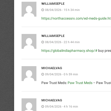
WILLIAMSEPLE
08/04/2026 - 15 h 34 min
https://northaccessrx.com/ed-meds-guide.h
WILLIAMSEPLE
08/04/2026 - 22 h 44 min
https://globalindiapharmacy.shop/#
buy pres
MICHAELVAG
09/04/2026 - 0 h 59 min
Paw Trust Meds:
Paw Trust Meds
– Paw Trus
MICHAELVAG
09/04/2026 - 4 h 16 min