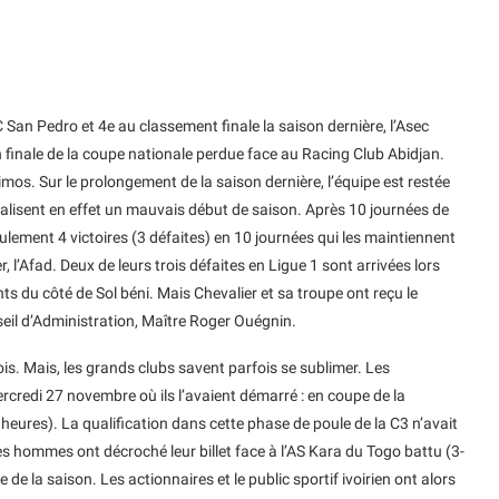
San Pedro et 4e au classement finale la saison dernière, l’Asec
n finale de la coupe nationale perdue face au Racing Club Abidjan.
s. Sur le prolongement de la saison dernière, l’équipe est restée
 réalisent en effet un mauvais début de saison. Après 10 journées de
ulement 4 victoires (3 défaites) en 10 journées qui les maintiennent
r, l’Afad. Deux de leurs trois défaites en Ligue 1 sont arrivées lors
ents du côté de Sol béni. Mais Chevalier et sa troupe ont reçu le
nseil d’Administration, Maître Roger Ouégnin.
is. Mais, les grands clubs savent parfois se sublimer. Les
credi 27 novembre où ils l’avaient démarré : en coupe de la
 heures). La qualification dans cette phase de poule de la C3 n’avait
t ses hommes ont décroché leur billet face à l’AS Kara du Togo battu (3-
 de la saison. Les actionnaires et le public sportif ivoirien ont alors