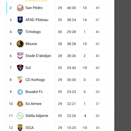
Champions de la
CAF
San Pédro
2
29
40:30
10
49
13
10
6
AFAD-Plateau
3
29
38:24
14
47
13
8
8
Tchologo
4
30
29:28
1
46
12
10
8
Mouna
5
28
38:28
10
42
12
6
10
Stade D'abidjan
6
28
28:26
2
40
11
7
10
Sol
7
29
33:43
-10
40
12
4
13
CO Korhogo
8
29
30:30
0
38
10
8
11
Bouaké Fc
9
29
23:23
0
38
9
11
9
So Armee
10
29
22:21
1
37
9
10
10
Stella Adjame
11
29
22:26
-4
36
9
9
11
ISCA
12
29
15:25
-10
36
10
6
13