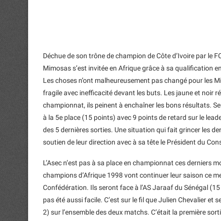
Déchue de son trône de champion de Côte d’Ivoire par le FC 
Mimosas s’est invitée en Afrique grâce à sa qualification e
Les choses n’ont malheureusement pas changé pour les Mimo
fragile avec inefficacité devant les buts. Les jaune et noir
championnat, ils peinent à enchaîner les bons résultats. Se
à la 5e place (15 points) avec 9 points de retard sur le leade
des 5 dernières sorties. Une situation qui fait grincer les d
soutien de leur direction avec à sa tête le Président du Co
L’Asec n’est pas à sa place en championnat ces derniers mo
champions d’Afrique 1998 vont continuer leur saison ce mer
Confédération. Ils seront face à l’AS Jaraaf du Sénégal (15
pas été aussi facile. C’est sur le fil que Julien Chevalier e
2) sur l’ensemble des deux matchs. C’était la première sortie