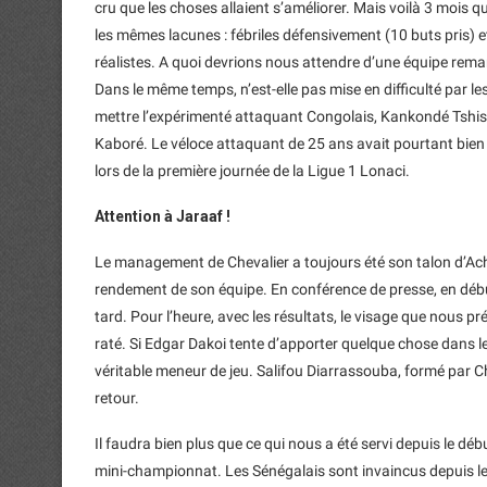
cru que les choses allaient s’améliorer. Mais voilà 3 mois q
les mêmes lacunes : fébriles défensivement (10 buts pris) 
réalistes. A quoi devrions nous attendre d’une équipe rema
Dans le même temps, n’est-elle pas mise en difficulté par l
mettre l’expérimenté attaquant Congolais, Kankondé Tshisu
Kaboré. Le véloce attaquant de 25 ans avait pourtant bien
lors de la première journée de la Ligue 1 Lonaci.
Attention à Jaraaf !
Le management de Chevalier a toujours été son talon d’Achill
rendement de son équipe. En conférence de presse, en début 
tard. Pour l’heure, avec les résultats, le visage que nous
raté. Si Edgar Dakoi tente d’apporter quelque chose dans le
véritable meneur de jeu. Salifou Diarrassouba, formé par Ch
retour.
Il faudra bien plus que ce qui nous a été servi depuis le déb
mini-championnat. Les Sénégalais sont invaincus depuis le 