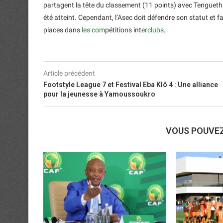
partagent la tête du classement (11 points) avec Tengueth FC
été atteint. Cependant, l’Asec doit défendre son statut et f
places dans
les com
pétitions int
erclubs
.
Article précédent
Footstyle League 7 et Festival Eba Klô 4 : Une alliance
pour la jeunesse à Yamoussoukro
VOUS POUVE