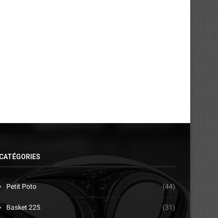
Compétitions interclubs : la CAF
Coupe de la confédération
augmente significativement les...
Pedro veut...
10/03/2026
15/02/2026
CATÉGORIES
Petit Poto
(44)
Basket 225
(31)