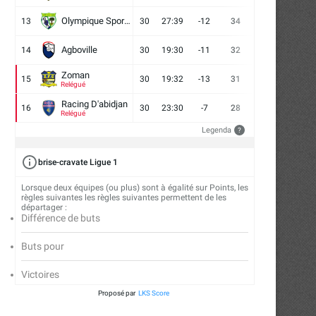
Olympique Sport d'Abobo FC
13
30
27:39
-12
34
9
7
14
Agboville
14
30
19:30
-11
32
7
11
12
Zoman
15
30
19:32
-13
31
7
10
13
Relégué
Racing D'abidjan
16
30
23:30
-7
28
6
10
14
Relégué
Legenda
?
brise-cravate Ligue 1
Lorsque deux équipes (ou plus) sont à égalité sur Points, les
règles suivantes les règles suivantes permettent de les
départager :
Différence de buts
Buts pour
Victoires
Proposé par
LKS Score