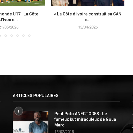
monde U17 : La Côte
« La Côte d’Ivoire construit sa CAN
d’Ivoire...
»...
21/05/2026
13/04/2026
ARTICLES POPULAIRES
1
Petit Poto ANECTODES : Le
fameux but miraculeux de Goua
Marc
15/02/2018