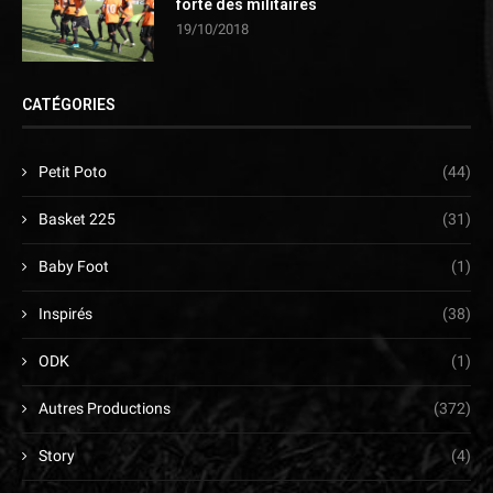
forte des militaires
19/10/2018
CATÉGORIES
Petit Poto
(44)
Basket 225
(31)
Baby Foot
(1)
Inspirés
(38)
ODK
(1)
Autres Productions
(372)
Story
(4)