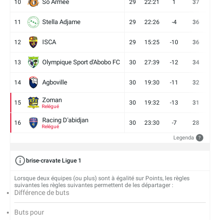
So Armee
10
29
22:21
1
37
9
Stella Adjame
11
29
22:26
-4
36
9
ISCA
12
29
15:25
-10
36
10
Olympique Sport d'Abobo FC
13
30
27:39
-12
34
9
Agboville
14
30
19:30
-11
32
7
Zoman
15
30
19:32
-13
31
7
Relégué
Racing D'abidjan
16
30
23:30
-7
28
6
Relégué
Legenda
?
brise-cravate Ligue 1
Lorsque deux équipes (ou plus) sont à égalité sur Points, les règles
suivantes les règles suivantes permettent de les départager :
Différence de buts
Buts pour