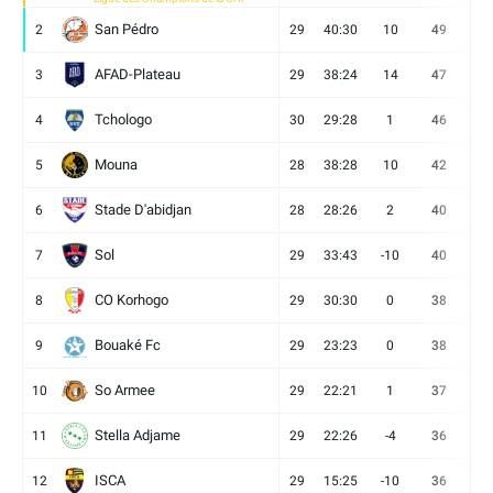
San Pédro
2
29
40:30
10
49
13
AFAD-Plateau
3
29
38:24
14
47
13
Tchologo
4
30
29:28
1
46
12
Mouna
5
28
38:28
10
42
12
Stade D'abidjan
6
28
28:26
2
40
11
Sol
7
29
33:43
-10
40
12
CO Korhogo
8
29
30:30
0
38
10
Bouaké Fc
9
29
23:23
0
38
9
So Armee
10
29
22:21
1
37
9
Stella Adjame
11
29
22:26
-4
36
9
ISCA
12
29
15:25
-10
36
10