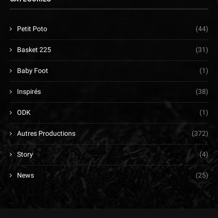
Petit Poto
(44)
Basket 225
(31)
Baby Foot
(1)
Inspirés
(38)
ODK
(1)
Autres Productions
(372)
Story
(4)
News
(25)