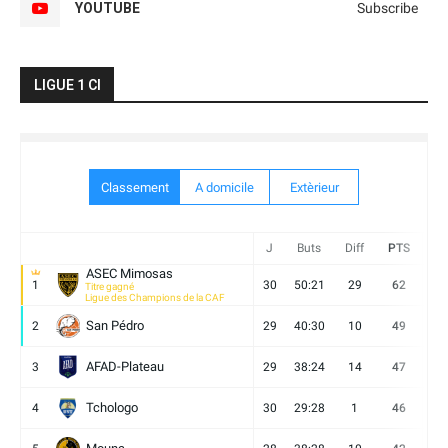
YOUTUBE
Subscribe
LIGUE 1 CI
Classement
A domicile
Extèrieur
J
Buts
Diff
PTS
V
ASEC Mimosas
1
30
50:21
29
62
19
Titre gagné
Ligue des Champions de la CAF
San Pédro
2
29
40:30
10
49
13
AFAD-Plateau
3
29
38:24
14
47
13
Tchologo
4
30
29:28
1
46
12