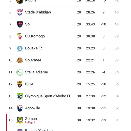
Mouna
5
28
38:28
10
42
12
Stade D'abidjan
6
28
28:26
2
40
11
Sol
7
29
33:43
-10
40
12
CO Korhogo
8
29
30:30
0
38
10
Bouaké Fc
9
29
23:23
0
38
9
So Armee
10
29
22:21
1
37
9
Stella Adjame
11
29
22:26
-4
36
9
ISCA
12
29
15:25
-10
36
10
Olympique Sport d'Abobo FC
13
30
27:39
-12
34
9
Agboville
14
30
19:30
-11
32
7
Zoman
15
30
19:32
-13
31
7
Relégué
Racing D'abidjan