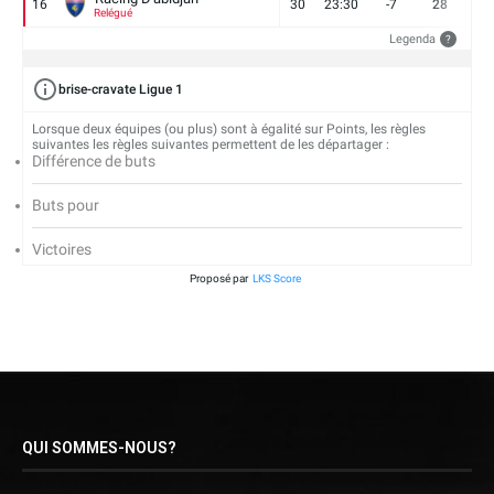
16
30
23:30
-7
28
6
Relégué
Legenda
?
brise-cravate Ligue 1
Lorsque deux équipes (ou plus) sont à égalité sur Points, les règles
suivantes les règles suivantes permettent de les départager :
Différence de buts
Buts pour
Victoires
Proposé par
LKS Score
QUI SOMMES-NOUS?