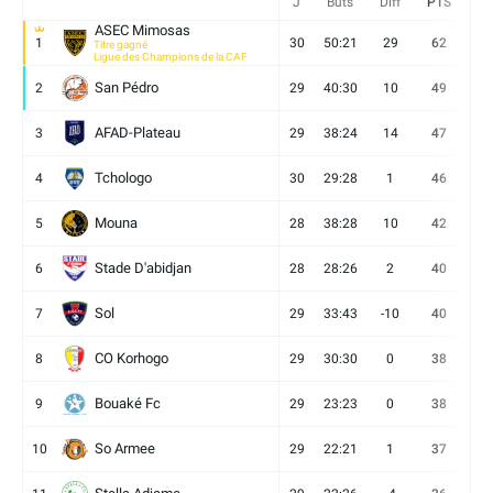
J
Buts
Diff
PTS
V
ASEC Mimosas
1
30
50:21
29
62
19
Titre gagné
Ligue des Champions de la CAF
San Pédro
2
29
40:30
10
49
13
AFAD-Plateau
3
29
38:24
14
47
13
Tchologo
4
30
29:28
1
46
12
Mouna
5
28
38:28
10
42
12
Stade D'abidjan
6
28
28:26
2
40
11
Sol
7
29
33:43
-10
40
12
CO Korhogo
8
29
30:30
0
38
10
Bouaké Fc
9
29
23:23
0
38
9
So Armee
10
29
22:21
1
37
9