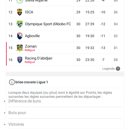
Stella Adjame
11
29
22:26
-4
36
9
ISCA
12
29
15:25
-10
36
10
Olympique Sport d'Abobo FC
13
30
27:39
-12
34
9
Agboville
14
30
19:30
-11
32
7
Zoman
15
30
19:32
-13
31
7
Relégué
Racing D'abidjan
16
30
23:30
-7
28
6
Relégué
Legenda
?
brise-cravate Ligue 1
Lorsque deux équipes (ou plus) sont à égalité sur Points, les règles
suivantes les règles suivantes permettent de les départager :
Différence de buts
Buts pour
Victoires