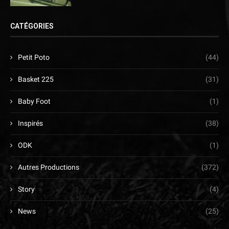
CATÉGORIES
Petit Poto
(44)
Basket 225
(31)
Baby Foot
(1)
Inspirés
(38)
ODK
(1)
Autres Productions
(372)
Story
(4)
News
(25)