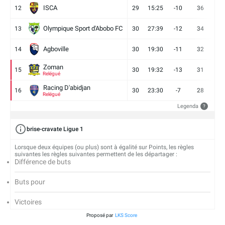
ISCA
12
29
15:25
-10
36
10
Olympique Sport d'Abobo FC
13
30
27:39
-12
34
9
Agboville
14
30
19:30
-11
32
7
Zoman
15
30
19:32
-13
31
7
Relégué
Racing D'abidjan
16
30
23:30
-7
28
6
Relégué
Legenda
?
brise-cravate Ligue 1
Lorsque deux équipes (ou plus) sont à égalité sur Points, les règles
suivantes les règles suivantes permettent de les départager :
Différence de buts
Buts pour
Victoires
Proposé par
LKS Score