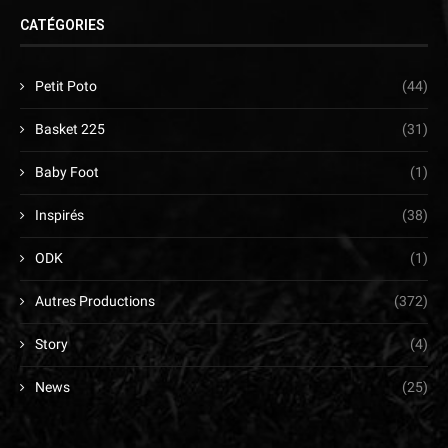
CATÉGORIES
Petit Poto
(44)
Basket 225
(31)
Baby Foot
(1)
Inspirés
(38)
ODK
(1)
Autres Productions
(372)
Story
(4)
News
(25)