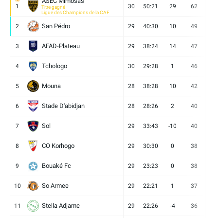
ASEC Mimosas
1
30
50:21
29
62
19
Titre gagné
Ligue des Champions de la CAF
San Pédro
2
29
40:30
10
49
13
AFAD-Plateau
3
29
38:24
14
47
13
Tchologo
4
30
29:28
1
46
12
Mouna
5
28
38:28
10
42
12
Stade D'abidjan
6
28
28:26
2
40
11
Sol
7
29
33:43
-10
40
12
CO Korhogo
8
29
30:30
0
38
10
Bouaké Fc
9
29
23:23
0
38
9
So Armee
10
29
22:21
1
37
9
Stella Adjame
11
29
22:26
-4
36
9