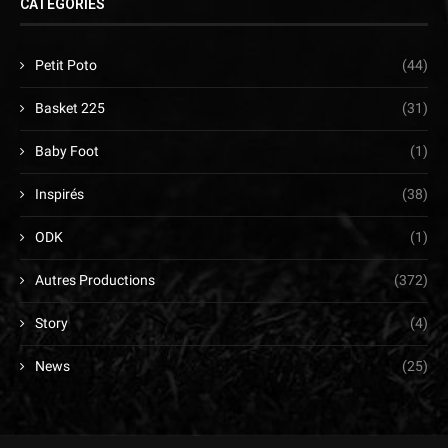
CATÉGORIES
Petit Poto
(44)
Basket 225
(31)
Baby Foot
(1)
Inspirés
(38)
ODK
(1)
Autres Productions
(372)
Story
(4)
News
(25)