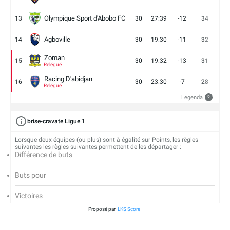
Olympique Sport d'Abobo FC
13
30
27:39
-12
34
9
Agboville
14
30
19:30
-11
32
7
Zoman
15
30
19:32
-13
31
7
Relégué
Racing D'abidjan
16
30
23:30
-7
28
6
Relégué
Legenda
?
brise-cravate Ligue 1
Lorsque deux équipes (ou plus) sont à égalité sur Points, les règles
suivantes les règles suivantes permettent de les départager :
Différence de buts
Buts pour
Victoires
Proposé par
LKS Score