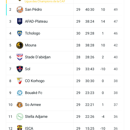
Ligue des Champions de la CAF
San Pédro
2
29
40:30
10
49
13
AFAD-Plateau
3
29
38:24
14
47
13
Tchologo
4
30
29:28
1
46
12
Mouna
5
28
38:28
10
42
12
Stade D'abidjan
6
28
28:26
2
40
11
Sol
7
29
33:43
-10
40
12
CO Korhogo
8
29
30:30
0
38
10
Bouaké Fc
9
29
23:23
0
38
9
So Armee
10
29
22:21
1
37
9
Stella Adjame
11
29
22:26
-4
36
9
ISCA
12
29
15:25
-10
36
10