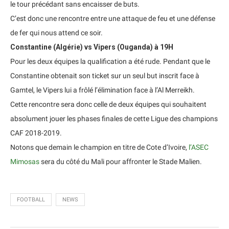
le tour précédant sans encaisser de buts.
C’est donc une rencontre entre une attaque de feu et une défense
de fer qui nous attend ce soir.
Constantine (Algérie) vs Vipers (Ouganda) à 19H
Pour les deux équipes la qualification a été rude. Pendant que le
Constantine obtenait son ticket sur un seul but inscrit face à
Gamtel, le Vipers lui a frôlé l’élimination face à l’Al Merreikh.
Cette rencontre sera donc celle de deux équipes qui souhaitent
absolument jouer les phases finales de cette Ligue des champions
CAF 2018-2019.
Notons que demain le champion en titre de Cote d’Ivoire,
l’ASEC
Mimosas
sera du côté du Mali pour affronter le Stade Malien.
FOOTBALL
NEWS