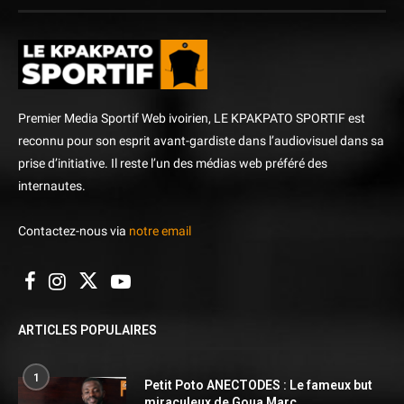
Premier Media Sportif Web ivoirien, LE KPAKPATO SPORTIF est
reconnu pour son esprit avant-gardiste dans l’audiovisuel dans sa
prise d’initiative. Il reste l’un des médias web préféré des
internautes.
Contactez-nous via
notre email
ARTICLES POPULAIRES
1
Petit Poto ANECTODES : Le fameux but
miraculeux de Goua Marc