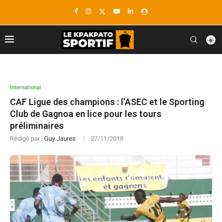
www.ginnimedia.com/about-us/what-we-do
lawrencehealthcenter.com
desaparhorboan.id/listing
pafibulelengkab.org
artikel penelitian aceh
hsddonline.com
thepubtheatre
slot gacor hari ini
slot gacor hari ini
slot gacor hari ini
slot gacor hari ini
slot gacor hari ini
slot gacor hari ini
situs slot gacor
bandar togel
bandar togel
link slot gacor
bandar togel
link slot gacor
link slot gacor
bandar togel
sydney night
togel online
togel online
togel online
togel online
togel online
togel online
togel online
situs gacor
baselyne.io
library.iihs.co.in
situs gacor
situs togel
bento4d
bento4d
bento4d
slot gacor
bento4d
situs togel
situs togel
slot gacor
slot online
bento4d
situs togel
slot online
link gacor
situs togel
bento4d
bento4d
slot gacor
link gacor
situs togel
slot gacor
togel resmi
bento4d
slot gacor
togel resmi
slot gacor
slot online
slot gacor
slot gacor
toto togel
situs slot
toto togel
slot resmi
situs toto
situs slot
situs toto
situs slot
situs toto
toto togel
slot resmi
situs hk
toto togel
situs toto
toto togel
toto togel
situs slot
situs toto
slot resmi
situs toto
situs toto
situs slot
situs slot
toto togel
link togel
situs slot
situs toto
situs slot
situs slot
situs slot
link togel
toto slot
toto slot
toto slot
link slot
toto slot
toto slot
toto slot
toto slot
toto slot
toto slot
toto slot
toto slot
toto slot
toto slot
link slot
toto slot
link slot
link slot
link slot
toto slot
toto slot
toto slot
link slot
toto slot
rtp slot
rtp slot
rtp slot
rtp slot
rtp slot
toto
rtp live
International
CAF Ligue des champions : l’ASEC et le Sporting
Club de Gagnoa en lice pour les tours
préliminaires
Rédigé par :
Guy Jaures
27/11/2018