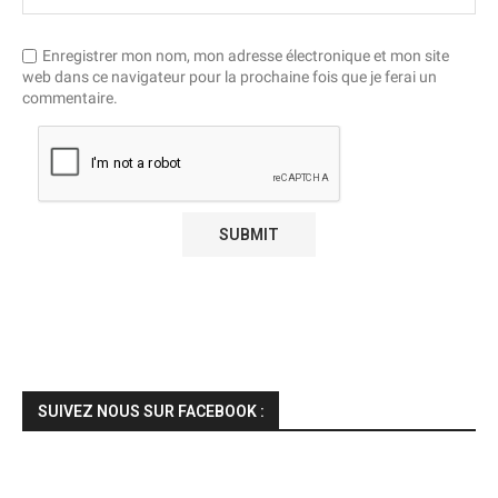
Enregistrer mon nom, mon adresse électronique et mon site
web dans ce navigateur pour la prochaine fois que je ferai un
commentaire.
SUIVEZ NOUS SUR FACEBOOK :