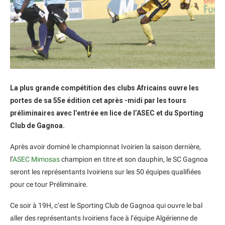
La plus grande compétition des clubs Africains ouvre les
portes de sa 55e édition cet après -midi par les tours
préliminaires avec l’entrée en lice de l’ASEC et du Sporting
Club de Gagnoa.
Après avoir dominé le championnat Ivoirien la saison dernière,
l’
ASEC Mimosas
champion en titre et son dauphin, le SC Gagnoa
seront les représentants Ivoiriens sur les 50 équipes qualifiées
pour ce tour Préliminaire.
Ce soir à 19H, c’est le Sporting Club de Gagnoa qui ouvre le bal
aller des représentants Ivoiriens face à l’équipe Algérienne de