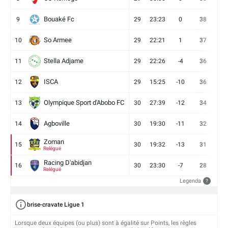
Bouaké Fc
9
29
23:23
0
38
9
So Armee
10
29
22:21
1
37
9
Stella Adjame
11
29
22:26
-4
36
9
ISCA
12
29
15:25
-10
36
10
Olympique Sport d'Abobo FC
13
30
27:39
-12
34
9
Agboville
14
30
19:30
-11
32
7
Zoman
15
30
19:32
-13
31
7
Relégué
Racing D'abidjan
16
30
23:30
-7
28
6
Relégué
Legenda
?
brise-cravate Ligue 1
Lorsque deux équipes (ou plus) sont à égalité sur Points, les règles