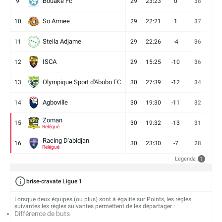
Bouaké Fc
9
29
23:23
0
38
9
So Armee
10
29
22:21
1
37
9
Stella Adjame
11
29
22:26
-4
36
9
ISCA
12
29
15:25
-10
36
10
Olympique Sport d'Abobo FC
13
30
27:39
-12
34
9
Agboville
14
30
19:30
-11
32
7
Zoman
15
30
19:32
-13
31
7
Relégué
Racing D'abidjan
16
30
23:30
-7
28
6
Relégué
Legenda
?
brise-cravate Ligue 1
Lorsque deux équipes (ou plus) sont à égalité sur Points, les règles
suivantes les règles suivantes permettent de les départager :
Différence de buts