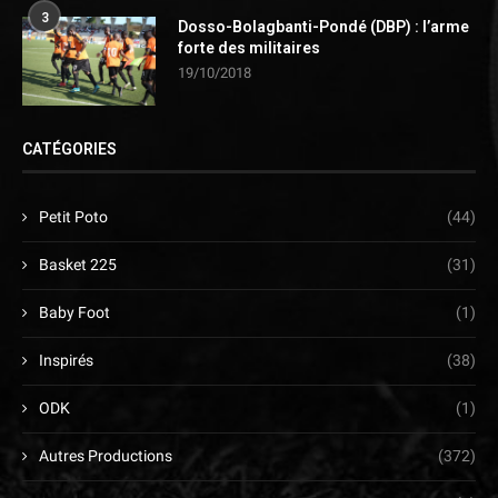
3
Dosso-Bolagbanti-Pondé (DBP) : l’arme
forte des militaires
19/10/2018
CATÉGORIES
Petit Poto
(44)
Basket 225
(31)
Baby Foot
(1)
Inspirés
(38)
ODK
(1)
Autres Productions
(372)