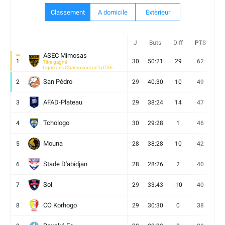
Classement
A domicile
Extèrieur
J
Buts
Diff
PTS
V
ASEC Mimosas
1
30
50:21
29
62
19
Titre gagné
Ligue des Champions de la CAF
San Pédro
2
29
40:30
10
49
13
AFAD-Plateau
3
29
38:24
14
47
13
Tchologo
4
30
29:28
1
46
12
Mouna
5
28
38:28
10
42
12
Stade D'abidjan
6
28
28:26
2
40
11
Sol
7
29
33:43
-10
40
12
CO Korhogo
8
29
30:30
0
38
10