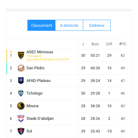
Classement
A domicile
Extèrieur
J
Buts
Diff
PTS
V
ASEC Mimosas
1
30
50:21
29
62
19
Titre gagné
Ligue des Champions de la CAF
San Pédro
2
29
40:30
10
49
13
AFAD-Plateau
3
29
38:24
14
47
13
Tchologo
4
30
29:28
1
46
12
Mouna
5
28
38:28
10
42
12
Stade D'abidjan
6
28
28:26
2
40
11
Sol
7
29
33:43
-10
40
12