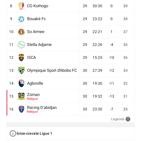
CO Korhogo
8
29
30:30
0
38
10
Bouaké Fc
9
29
23:23
0
38
9
So Armee
10
29
22:21
1
37
9
Stella Adjame
11
29
22:26
-4
36
9
ISCA
12
29
15:25
-10
36
10
Olympique Sport d'Abobo FC
13
30
27:39
-12
34
9
Agboville
14
30
19:30
-11
32
7
Zoman
15
30
19:32
-13
31
7
Relégué
Racing D'abidjan
16
30
23:30
-7
28
6
Relégué
Legenda
?
brise-cravate Ligue 1