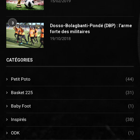
15/02/2019
3
Dosso-Bolagbanti-Pondé (DBP) : l’arme
forte des militaires
19/10/2018
CATÉGORIES
Petit Poto
(44)
Basket 225
(31)
Baby Foot
(1)
Inspirés
(38)
ODK
(1)