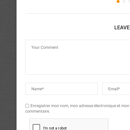
LEAV
Enregistrer mon nom, mon adresse électronique et mon si
commentaire.