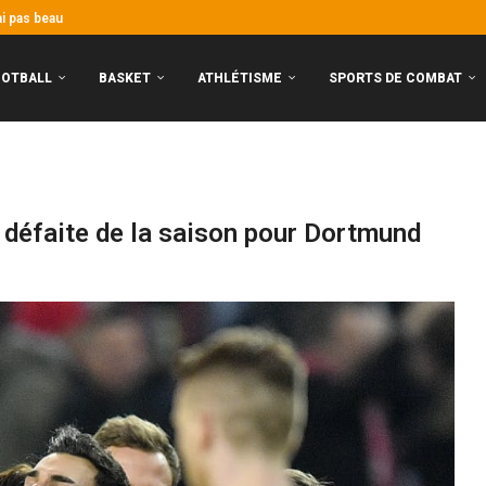
ai pas beaucoup...
stoire !
eaux garçons frappent fort, les...
nt aux portes de la CAN
y : premier choc de la saison
Algérie !
 encore nécessaires pour rêver...
é et Kader Keita...
OOTBALL
BASKET
ATHLÉTISME
SPORTS DE COMBAT
 défaite de la saison pour Dortmund