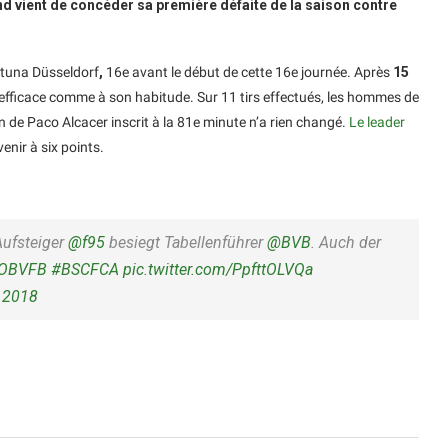
d vient de concéder sa première défaite de la saison contre
rtuna Düsseldorf
,
16e avant le début de cette 16e journée. Après
15
 efficace comme à son habitude. Sur 11 tirs effectués, les hommes de
n de Paco Alcacer inscrit à la 81e minute n’a rien changé.
Le leader
nir à six points.
Aufsteiger
@f95
besiegt Tabellenführer
@BVB
. Auch der
OBVFB
#BSCFCA
pic.twitter.com/PpfttOLVQa
 2018