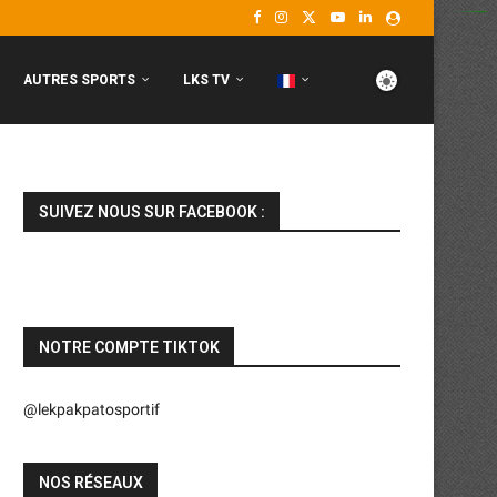
guiadenoivos.saojosedojardimeuropa.com.br
ejournal.akbidbungabangsaaceh.ac.id
beyond.globalpranichealing.com
www.blackbrooks.co.uk/pricing
pafibengkuluutarakab.org
theantiguaguide.com/public
mst.akwaibomstate.gov.ng
desaparhorboan.id/listing
thesolderingstation.com
www.promhotelsriccione.it
nagaad.org/contact/
www.bestforinteriors.nl
link-bento4d.com
world.skanray.com
fopsl.org/donate/
form.eng.ku.ac.th
culturasbo.com
www.telegramitalia.it
thepubtheatre
situs slot gacor
blog.actkm.org
situs slot gacor
accesss.net
fet.uet.vnu.edu.vn
www.astina.co
lokvirsa.org.pk
sydney night
togel online
situs gacor
situs gacor
momusi.org
pbumc.net
situs gacor
situs gacor
slot thailand
situs gacor
situs gacor
situs gacor
situs gacor
situs gacor
situs gacor
situs gacor
situs togel
bento4d
bento4d
bento4d
bento4d
bento4d
bento4d
bento4d
bento4d
bento4d
mgpo.org
bento4d
bento4d
bento4d
bento4d
onhc.ca
slot gacor
actkm.org
bento4d
situs togel
situs togel
bento4d
slot online
situs togel
situs togel
togel resmi
situs togel
situs togel
bento4d
link gacor
situs slot
slot resmi
situs toto
situs toto
situs toto
situs slot
situs toto
situs toto
situs toto
situs slot
toto togel
toto togel
situs slot
situs toto
situs slot
situs toto
situs slot
toto togel
situs slot
situs toto
situs toto
situs toto
situs toto
situs toto
situs toto
situs toto
slot resmi
situs slot
situs slot
situs slot
situs toto
situs slot
situs slot
situs slot
situs toto
situs slot
situs slot
situs slot
situs slot
situs toto
situs slot
slot resmi
situs slot
situs toto
toto togel
situs slot
situs toto
situs slot
situs slot
situs toto
situs toto
situs toto
situs slot
situs toto
situs slot
situs toto
situs slot
toto slot
toto slot
toto slot
toto slot
toto slot
toto slot
toto slot
link slot
toto slot
fcvfc.org
link slot
toto slot
link slot
link slot
toto slot
toto slot
toto slot
toto slot
toto
toto
toto
toto
toto
toto
AUTRES SPORTS
LKS TV
SUIVEZ NOUS SUR FACEBOOK :
NOTRE COMPTE TIKTOK
@lekpakpatosportif
NOS RÉSEAUX