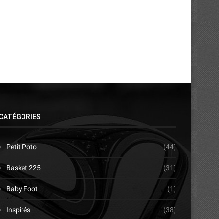
CATÉGORIES
Petit Poto
(44)
Basket 225
(31)
Baby Foot
(1)
Inspirés
(38)