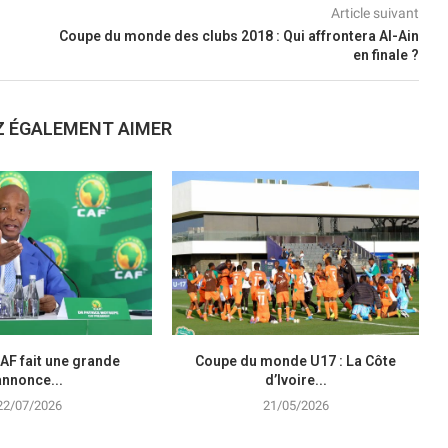
Article suivant
Coupe du monde des clubs 2018 : Qui affrontera Al-Ain
en finale ?
Z ÉGALEMENT AIMER
CAF fait une grande
Coupe du monde U17 : La Côte
annonce...
d’Ivoire...
22/07/2026
21/05/2026