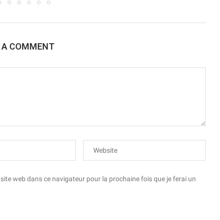
E A COMMENT
te web dans ce navigateur pour la prochaine fois que je ferai un