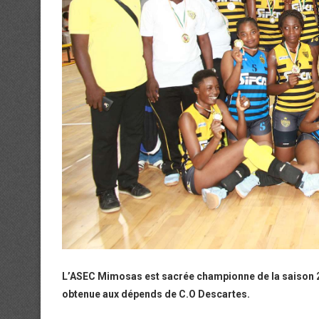
L’ASEC Mimosas est sacrée championne de la saison 20
obtenue aux dépends de C.O Descartes.