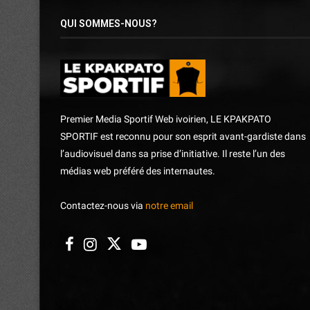
QUI SOMMES-NOUS?
Premier Media Sportif Web ivoirien, LE KPAKPATO
SPORTIF est reconnu pour son esprit avant-gardiste dans
l’audiovisuel dans sa prise d’initiative. Il reste l’un des
médias web préféré des internautes.
Contactez-nous via
notre email