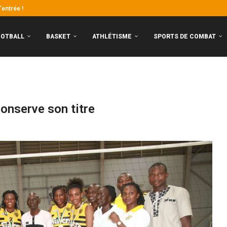
entrée !
ntants ivoiriens connaissent le chemin
ai pas beaucoup...
stoire !
eaux garçons frappent fort, les...
nt aux portes de la CAN
y : premier choc de la saison
Algérie !
OOTBALL
BASKET
ATHLÉTISME
SPORTS DE COMBAT
conserve son titre