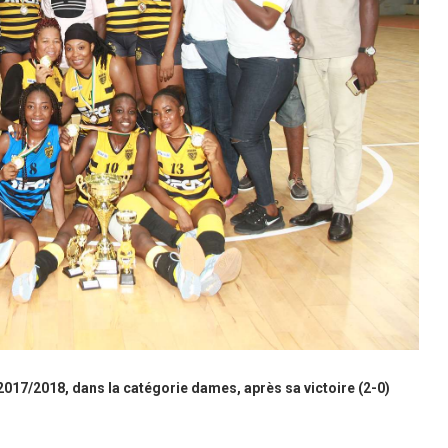
17/2018, dans la catégorie dames, après sa victoire (2-0)