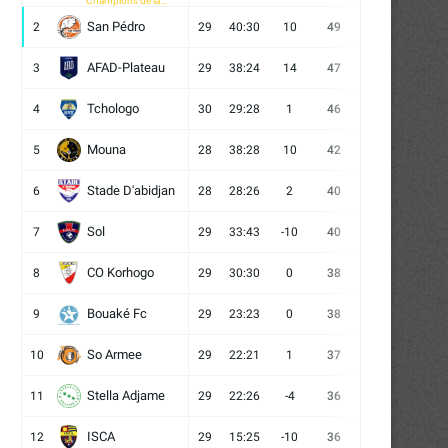
Champions de la
CAF
San Pédro
2
29
40:30
10
49
13
10
6
AFAD-Plateau
3
29
38:24
14
47
13
8
8
Tchologo
4
30
29:28
1
46
12
10
8
Mouna
5
28
38:28
10
42
12
6
10
Stade D'abidjan
6
28
28:26
2
40
11
7
10
Sol
7
29
33:43
-10
40
12
4
13
CO Korhogo
8
29
30:30
0
38
10
8
11
Bouaké Fc
9
29
23:23
0
38
9
11
9
So Armee
10
29
22:21
1
37
9
10
10
Stella Adjame
11
29
22:26
-4
36
9
9
11
ISCA
12
29
15:25
-10
36
10
6
13