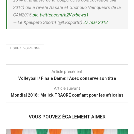
2014) qui a révélé Assalé et Gbohouo Vainqueurs de la
CAN2015
pic.twitter.com/h2Vyxbgwd1
— Le Kpakpato Sportif (@LKsportif)
27 mai 2018
LIGUE 1 IVOIRIENNE
Article précédent
Volleyball / Finale Dame: l’Asec conserve son titre
Article suivant
Mondial 2018 : Malick TRAORÉ confiant pour les africains
VOUS POUVEZ ÉGALEMENT AIMER