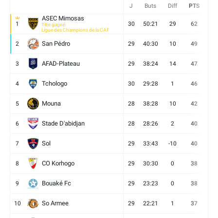
J
Buts
Diff
PTS
V
ASEC Mimosas
1
30
50:21
29
62
19
Titre gagné
Ligue des Champions de la CAF
San Pédro
2
29
40:30
10
49
13
AFAD-Plateau
3
29
38:24
14
47
13
Tchologo
4
30
29:28
1
46
12
Mouna
5
28
38:28
10
42
12
Stade D'abidjan
6
28
28:26
2
40
11
Sol
7
29
33:43
-10
40
12
CO Korhogo
8
29
30:30
0
38
10
Bouaké Fc
9
29
23:23
0
38
9
So Armee
10
29
22:21
1
37
9