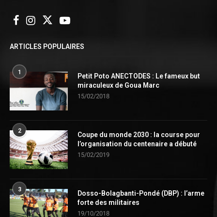
ARTICLES POPULAIRES
1
Petit Poto ANECTODES : Le fameux but
miraculeux de Goua Marc
15/02/2018
2
Coupe du monde 2030 : la course pour
l’organisation du centenaire a débuté
15/02/2019
3
Dosso-Bolagbanti-Pondé (DBP) : l’arme
forte des militaires
19/10/2018