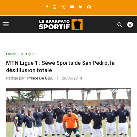
slot gacor hari ini
thepubtheatre
sydney night
togel online
togel online
situs gacor
situs gacor
situs togel
bento4d
bento4d
bento4d
bento4d
bento4d
bento4d
bento4d
bento4d
bento4d
bento4d
bento4d
bento4d
bento4d
bento4d
bento4d
bento4d
situs togel
bento4d
bento4d
bento4d
bento4d
situs togel
bento4d
bento4d
bento4d
bento4d
bento4d
bento4d
bento4d
situs togel
bento4d
bento4d
bento4d
bento4d
bento4d
bento4d
situs togel
situs togel
bento4d
bento4d
bento4d
bento4d
bento4d
bento4d
bento4d
bento4d
bento4d
bento4d
bento4d
bento4d
bento4d
bento4d
bento4d
bento4d
bento4d
bento4d
bento4d
bento4d
bento4d
bento4d
bento4d
bento4d
bento4d
bento4d
bento4d
bento4d
bento4d
bento4d
bento4d
bento4d
bento4d
bento4d
bento4d
bento4d
bento4d
bento4d
bento4d
bento4d
bento4d
bento4d
bento4d
bento4d
bento4d
bento4d
bento4d
bento4d
link gacor
situs slot
situs slot
situs toto
slot resmi
situs slot
toto togel
situs toto
toto togel
toto togel
toto togel
situs toto
toto togel
situs slot
situs toto
situs slot
situs toto
situs toto
situs slot
situs slot
situs toto
situs toto
situs toto
situs toto
situs toto
situs toto
situs toto
situs slot
situs toto
situs toto
situs toto
situs toto
toto togel
situs toto
situs toto
toto slot
slot 4d
toto slot
toto slot
toto slot
link slot
toto slot
toto slot
toto slot
link slot
link slot
link slot
link slot
toto 4d
rtp slot
Football
Ligue 1
MTN Ligue 1 : Séwé Sports de San Pédro, la
désilllusion totale
Rédigé par :
Prince De GBA
26/06/2018