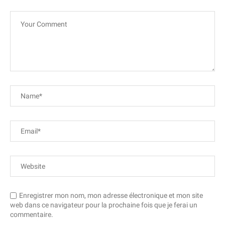
Enregistrer mon nom, mon adresse électronique et mon site
web dans ce navigateur pour la prochaine fois que je ferai un
commentaire.