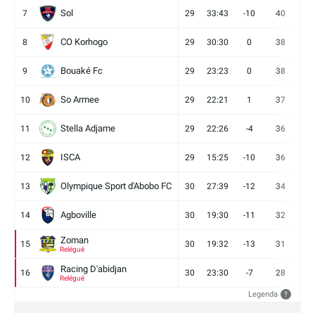
Sol
7
29
33:43
-10
40
12
CO Korhogo
8
29
30:30
0
38
10
Bouaké Fc
9
29
23:23
0
38
9
So Armee
10
29
22:21
1
37
9
Stella Adjame
11
29
22:26
-4
36
9
ISCA
12
29
15:25
-10
36
10
Olympique Sport d'Abobo FC
13
30
27:39
-12
34
9
Agboville
14
30
19:30
-11
32
7
Zoman
15
30
19:32
-13
31
7
Relégué
Racing D'abidjan
16
30
23:30
-7
28
6
Relégué
Legenda
?