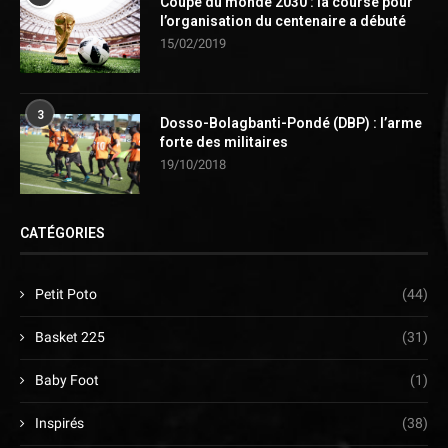
Coupe du monde 2030 : la course pour
l’organisation du centenaire a débuté
15/02/2019
3
Dosso-Bolagbanti-Pondé (DBP) : l’arme
forte des militaires
19/10/2018
CATÉGORIES
Petit Poto
(44)
Basket 225
(31)
Baby Foot
(1)
Inspirés
(38)