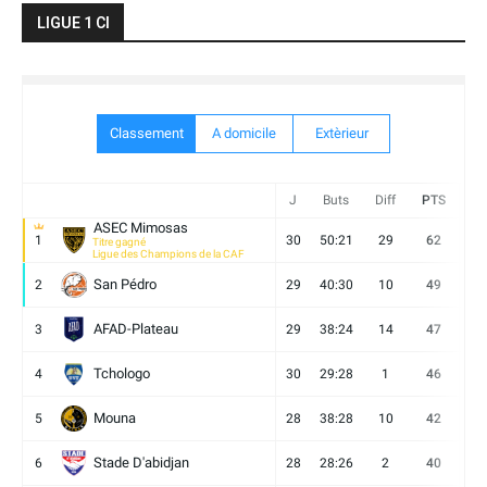
LIGUE 1 CI
Classement
A domicile
Extèrieur
J
Buts
Diff
PTS
V
ASEC Mimosas
1
30
50:21
29
62
19
Titre gagné
Ligue des Champions de la CAF
San Pédro
2
29
40:30
10
49
13
AFAD-Plateau
3
29
38:24
14
47
13
Tchologo
4
30
29:28
1
46
12
Mouna
5
28
38:28
10
42
12
Stade D'abidjan
6
28
28:26
2
40
11