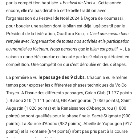
par la compétition baptisée »
Festival de Noël
« . Cette année
encore, elle n’a pas dérobé à cette belle tradition avec
l’organisation du Festival de Noël 2024 à l’Agora de Koumassi,
pour boucler une saison dont le bilan est déjà jugé positif par le
Président de la fédération, Ouattara Kolo, »
C’est une saison bien
remplie avec l’organisation de toutes nos activités et la participation
au mondial au Vietnam. Nous pensons que le bilan est positif
» . La
saison a donc été conclue en beauté par les 9 clubs qui étaient en
compétition. Une compétition qui s’est déroulée en deux étapes.
La première a vu
le passage des 9 clubs
. Chacun a eu le même
temps pour exposer les différentes phases techniques du Vo Co
Truyen. A l’issue des différents passages, Calao Club (1 177 points
), Biabou 310 (1 111 points), GB Abengourou (1 050 points), Saint
Augustin (1 020 points) et la Renaissance d’Abengourou (1 000
points) se sont qualifiés pour la phase finale. Sacré Stigmate (990
points), La Source d’Abobo (982 points), Abeille de Yopougon (917
points) et la Fontaine (844 points) n’ont pas pris part à la course