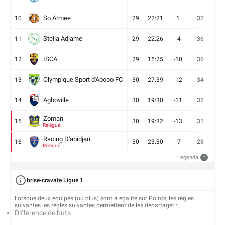
So Armee
10
29
22:21
1
37
9
Stella Adjame
11
29
22:26
-4
36
9
ISCA
12
29
15:25
-10
36
10
Olympique Sport d'Abobo FC
13
30
27:39
-12
34
9
Agboville
14
30
19:30
-11
32
7
Zoman
15
30
19:32
-13
31
7
Relégué
Racing D'abidjan
16
30
23:30
-7
28
6
Relégué
Legenda
?
brise-cravate Ligue 1
Lorsque deux équipes (ou plus) sont à égalité sur Points, les règles
suivantes les règles suivantes permettent de les départager :
Différence de buts