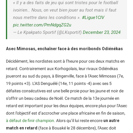
« Il y a des faits de jeu qui sont tristes pour le football
ivoirien… Nous, on veut bien jouer au foot mais il faut
nous mettre dans les conditions ».
#Ligue1CIV
pic.twitter.com/PmNdgqZG2u
— Le Kpakpato Sportif (@LKsportif)
December 23, 2024
Asec Mimosas, enchaîner face à des moribonds Odiénékas
Décidément, les nordistes sont à l’heure pour ces deux matchs en
retard. Contrairement aux Korhogolais, leur rivaux Odiénékas
joueront au sud du pays, à Bingerville, face à l’Asec Mimosas (7e,
19 points +3). L’AS Denguélé (14e, 11 points -4) avec ses 5
défaites consécutives est une belle proie pour les jaune et noir de
s’offrir un beau cadeau de Noël. Ce match de la 13e journée en
retard est important pour les deux équipes, encore plus pour l’Asec
dont l’objectif est d’accrocher une place africaine en fin de saison,
à défaut de finir champion.
Alors qu’il lui reste encore
un autre
match en retard
(face à Bouaké le 28 décembre), l’Asec doit