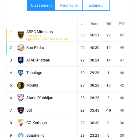
Classement
A domicile
Extèrieur
J
Buts
Diff
PTS
V
ASEC Mimosas
1
30
50:21
29
62
19
Titre gagné
Ligue des Champions de la CAF
San Pédro
2
29
40:30
10
49
13
AFAD-Plateau
3
29
38:24
14
47
13
Tchologo
4
30
29:28
1
46
12
Mouna
5
28
38:28
10
42
12
Stade D'abidjan
6
28
28:26
2
40
11
Sol
7
29
33:43
-10
40
12
CO Korhogo
8
29
30:30
0
38
10
Bouaké Fc
9
29
23:23
0
38
9