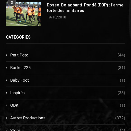
3
Dosso-Bolagbanti-Pondé (DBP) : l’arme
forte des militaires
19/10/2018
CATÉGORIES
Petit Poto
(44)
Basket 225
(31)
Baby Foot
(1)
Inspirés
(38)
ODK
(1)
Autres Productions
(372)
Story
(4)