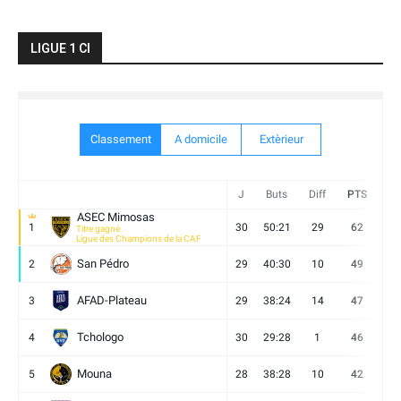
LIGUE 1 CI
Classement
A domicile
Extèrieur
J
Buts
Diff
PTS
V
ASEC Mimosas
1
30
50:21
29
62
19
Titre gagné
Ligue des Champions de la CAF
San Pédro
2
29
40:30
10
49
13
AFAD-Plateau
3
29
38:24
14
47
13
Tchologo
4
30
29:28
1
46
12
Mouna
5
28
38:28
10
42
12