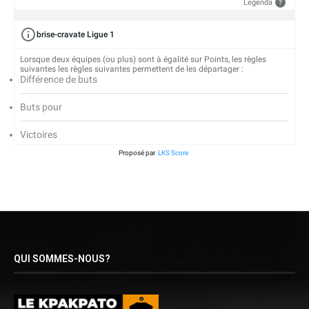
Legenda
?
brise-cravate Ligue 1
Lorsque deux équipes (ou plus) sont à égalité sur Points, les règles
suivantes les règles suivantes permettent de les départager :
Différence de buts
Buts pour
Victoires
Proposé par
LKS Score
QUI SOMMES-NOUS?