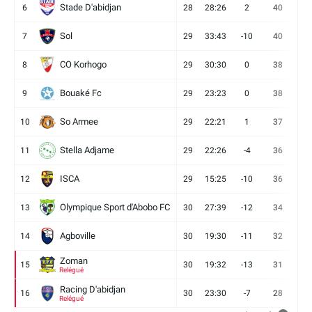
Stade D'abidjan
6
28
28:26
2
40
11
Sol
7
29
33:43
-10
40
12
CO Korhogo
8
29
30:30
0
38
10
Bouaké Fc
9
29
23:23
0
38
9
So Armee
10
29
22:21
1
37
9
Stella Adjame
11
29
22:26
-4
36
9
ISCA
12
29
15:25
-10
36
10
Olympique Sport d'Abobo FC
13
30
27:39
-12
34
9
Agboville
14
30
19:30
-11
32
7
Zoman
15
30
19:32
-13
31
7
Relégué
Racing D'abidjan
16
30
23:30
-7
28
6
Relégué