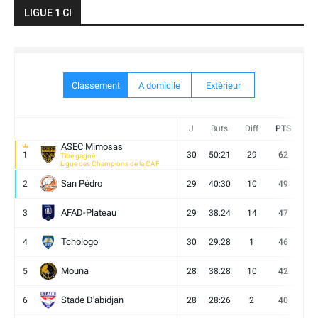
LIGUE 1 CI
Classement
A domicile
Extèrieur
J
Buts
Diff
PTS
V
ASEC Mimosas
1
30
50:21
29
62
19
Titre gagné
Ligue des Champions de la CAF
San Pédro
2
29
40:30
10
49
13
AFAD-Plateau
3
29
38:24
14
47
13
Tchologo
4
30
29:28
1
46
12
Mouna
5
28
38:28
10
42
12
Stade D'abidjan
6
28
28:26
2
40
11