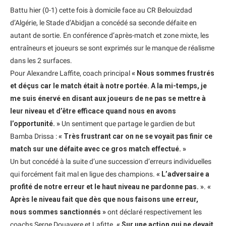
Battu hier (0-1) cette fois à domicile face au CR Belouizdad
d’Algérie, le Stade d’Abidjan a concédé sa seconde défaite en
autant de sortie. En conférence d’après-match et zone mixte, les
entraîneurs et joueurs se sont exprimés sur le manque de réalisme
dans les 2 surfaces.
Pour Alexandre Laffite, coach principal
« Nous sommes frustrés
et déçus car le match était à notre portée. A la mi-temps, je
me suis énervé en disant aux joueurs de ne pas se mettre à
leur niveau et d’être efficace quand nous en avons
l’opportunité. »
Un sentiment que partage le gardien de but
Bamba Drissa :
« Très frustrant car on ne se voyait pas finir ce
match sur une défaite avec ce gros match effectué. »
Un but concédé à la suite d’une succession d’erreurs individuelles
qui forcément fait mal en ligue des champions.
« L’adversaire a
profité de notre erreur et le haut niveau ne pardonne pas. »
.
«
Après le niveau fait que dès que nous faisons une erreur,
nous sommes sanctionnés »
ont déclaré respectivement les
coachs Serge Douayere et Lafitte.
« Sur une action qui ne devait