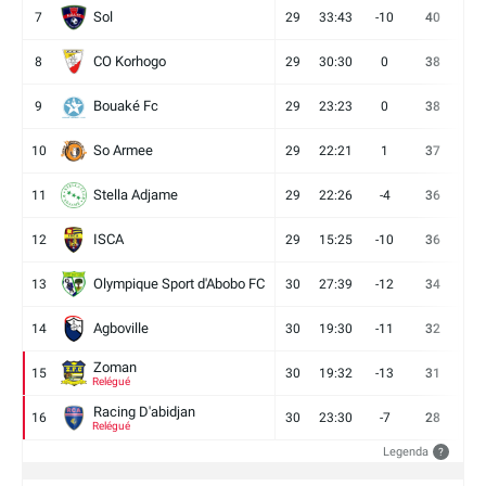
Sol
7
29
33:43
-10
40
12
CO Korhogo
8
29
30:30
0
38
10
Bouaké Fc
9
29
23:23
0
38
9
So Armee
10
29
22:21
1
37
9
Stella Adjame
11
29
22:26
-4
36
9
ISCA
12
29
15:25
-10
36
10
Olympique Sport d'Abobo FC
13
30
27:39
-12
34
9
Agboville
14
30
19:30
-11
32
7
Zoman
15
30
19:32
-13
31
7
Relégué
Racing D'abidjan
16
30
23:30
-7
28
6
Relégué
Legenda
?