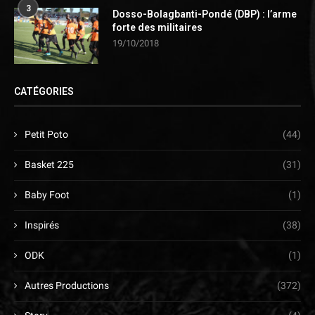
3
Dosso-Bolagbanti-Pondé (DBP) : l’arme
forte des militaires
19/10/2018
CATÉGORIES
Petit Poto
(44)
Basket 225
(31)
Baby Foot
(1)
Inspirés
(38)
ODK
(1)
Autres Productions
(372)