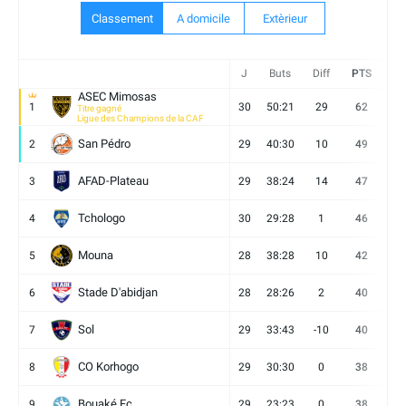
Classement
A domicile
Extèrieur
J
Buts
Diff
PTS
V
ASEC Mimosas
1
30
50:21
29
62
19
Titre gagné
Ligue des Champions de la CAF
San Pédro
2
29
40:30
10
49
13
AFAD-Plateau
3
29
38:24
14
47
13
Tchologo
4
30
29:28
1
46
12
Mouna
5
28
38:28
10
42
12
Stade D'abidjan
6
28
28:26
2
40
11
Sol
7
29
33:43
-10
40
12
CO Korhogo
8
29
30:30
0
38
10
Bouaké Fc
9
29
23:23
0
38
9