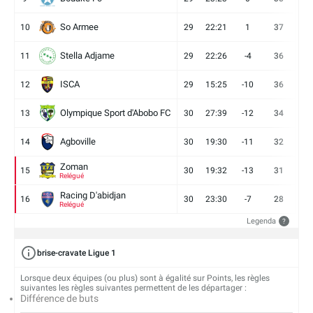
So Armee
10
29
22:21
1
37
9
Stella Adjame
11
29
22:26
-4
36
9
ISCA
12
29
15:25
-10
36
10
Olympique Sport d'Abobo FC
13
30
27:39
-12
34
9
Agboville
14
30
19:30
-11
32
7
Zoman
15
30
19:32
-13
31
7
Relégué
Racing D'abidjan
16
30
23:30
-7
28
6
Relégué
Legenda
?
brise-cravate Ligue 1
Lorsque deux équipes (ou plus) sont à égalité sur Points, les règles
suivantes les règles suivantes permettent de les départager :
Différence de buts