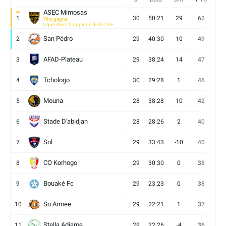
ASEC Mimosas
1
30
50:21
29
62
19
Titre gagné
Ligue des Champions de la CAF
San Pédro
2
29
40:30
10
49
13
AFAD-Plateau
3
29
38:24
14
47
13
Tchologo
4
30
29:28
1
46
12
Mouna
5
28
38:28
10
42
12
Stade D'abidjan
6
28
28:26
2
40
11
Sol
7
29
33:43
-10
40
12
CO Korhogo
8
29
30:30
0
38
10
Bouaké Fc
9
29
23:23
0
38
9
So Armee
10
29
22:21
1
37
9
Stella Adjame
11
29
22:26
-4
36
9