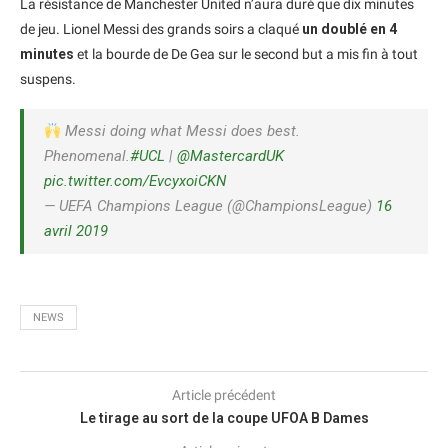
La résistance de Manchester United n’aura duré que dix minutes
de jeu. Lionel Messi des grands soirs a claqué
un doublé en 4
minutes
et la bourde de De Gea sur le second but a mis fin à tout
suspens.
Messi doing what Messi does best.
Phenomenal.
#UCL
|
@MastercardUK
pic.twitter.com/EvcyxoiCKN
— UEFA Champions League (@ChampionsLeague)
16
avril 2019
NEWS
Article précédent
Le tirage au sort de la coupe UFOA B Dames