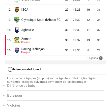
ISCA
12
29
15:25
-10
36
10
Olympique Sport d'Abobo FC
13
30
27:39
-12
34
9
Agboville
14
30
19:30
-11
32
7
Zoman
15
30
19:32
-13
31
7
Relégué
Racing D'abidjan
16
30
23:30
-7
28
6
Relégué
Legenda
?
brise-cravate Ligue 1
Lorsque deux équipes (ou plus) sont à égalité sur Points, les règles
suivantes les règles suivantes permettent de les départager :
Différence de buts
Buts pour
Victoires