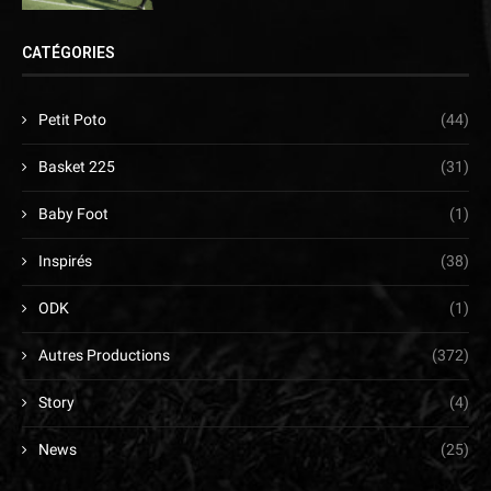
CATÉGORIES
Petit Poto
(44)
Basket 225
(31)
Baby Foot
(1)
Inspirés
(38)
ODK
(1)
Autres Productions
(372)
Story
(4)
News
(25)