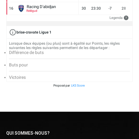
Racing D'abidjan
16
30
23:30
-7
28
6
Relégué
Legenda
?
brise-cravate Ligue 1
Lorsque deux équipes (ou plus) sont à égalité sur Points, les règles
suivantes les règles suivantes permettent de les départager :
Différence de buts
Buts pour
Victoires
Proposé par
LKS Score
QUI SOMMES-NOUS?