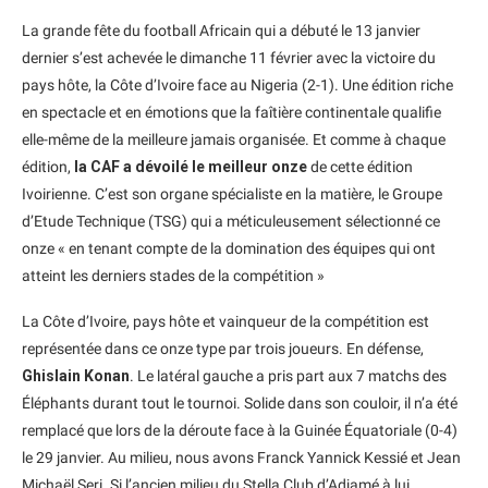
La grande fête du football Africain qui a débuté le 13 janvier
dernier s’est achevée le dimanche 11 février avec la victoire du
pays hôte, la Côte d’Ivoire face au Nigeria (2-1). Une édition riche
en spectacle et en émotions que la faîtière continentale qualifie
elle-même de la meilleure jamais organisée. Et comme à chaque
édition,
la CAF a dévoilé le meilleur onze
de cette édition
Ivoirienne. C’est son organe spécialiste en la matière, le Groupe
d’Etude Technique (TSG) qui a méticuleusement sélectionné ce
onze « en tenant compte de la domination des équipes qui ont
atteint les derniers stades de la compétition »
La Côte d’Ivoire, pays hôte et vainqueur de la compétition est
représentée dans ce onze type par trois joueurs. En défense,
Ghislain Konan
. Le latéral gauche a pris part aux 7 matchs des
Éléphants durant tout le tournoi. Solide dans son couloir, il n’a été
remplacé que lors de la déroute face à la Guinée Équatoriale (0-4)
le 29 janvier. Au milieu, nous avons Franck Yannick Kessié et Jean
Michaël Seri. Si l’ancien milieu du Stella Club d’Adjamé à lui