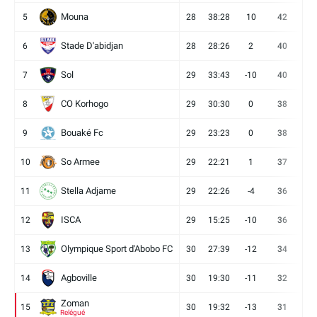
Mouna
5
28
38:28
10
42
12
Stade D'abidjan
6
28
28:26
2
40
11
Sol
7
29
33:43
-10
40
12
CO Korhogo
8
29
30:30
0
38
10
Bouaké Fc
9
29
23:23
0
38
9
So Armee
10
29
22:21
1
37
9
Stella Adjame
11
29
22:26
-4
36
9
ISCA
12
29
15:25
-10
36
10
Olympique Sport d'Abobo FC
13
30
27:39
-12
34
9
Agboville
14
30
19:30
-11
32
7
Zoman
15
30
19:32
-13
31
7
Relégué