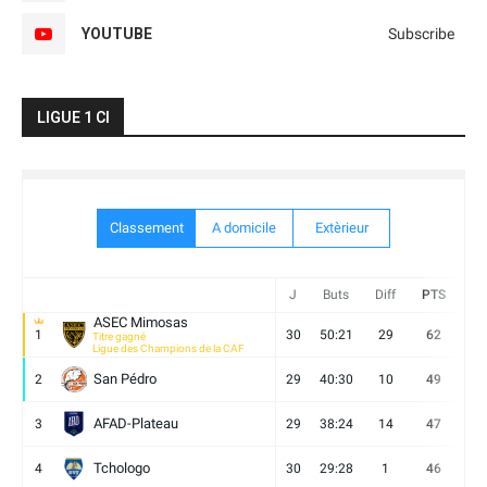
YOUTUBE
Subscribe
LIGUE 1 CI
Classement
A domicile
Extèrieur
J
Buts
Diff
PTS
V
ASEC Mimosas
1
30
50:21
29
62
19
Titre gagné
Ligue des Champions de la CAF
San Pédro
2
29
40:30
10
49
13
AFAD-Plateau
3
29
38:24
14
47
13
Tchologo
4
30
29:28
1
46
12