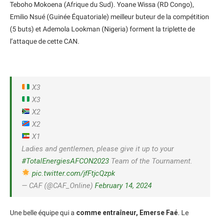
Teboho Mokoena (Afrique du Sud). Yoane Wissa (RD Congo),
Emilio Nsué (Guinée Équatoriale) meilleur buteur de la compétition
(5 buts) et Ademola Lookman (Nigeria) forment la triplette de
l’attaque de cette CAN.
X3
X3
X2
X2
X1
Ladies and gentlemen, please give it up to your
#TotalEnergiesAFCON2023
Team of the Tournament.
pic.twitter.com/jfFtjcQzpk
— CAF (@CAF_Online)
February 14, 2024
Une belle équipe qui a
comme entraîneur, Emerse Faé
. Le