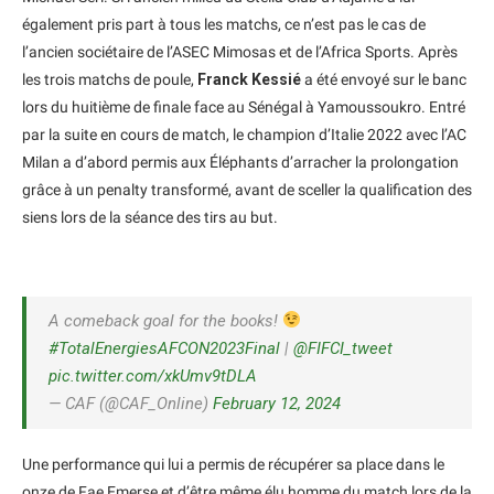
également pris part à tous les matchs, ce n’est pas le cas de
l’ancien sociétaire de l’ASEC Mimosas et de l’Africa Sports. Après
les trois matchs de poule,
Franck Kessié
a été envoyé sur le banc
lors du huitième de finale face au Sénégal à Yamoussoukro. Entré
par la suite en cours de match, le champion d’Italie 2022 avec l’AC
Milan a d’abord permis aux Éléphants d’arracher la prolongation
grâce à un penalty transformé, avant de sceller la qualification des
siens lors de la séance des tirs au but.
A comeback goal for the books!
#TotalEnergiesAFCON2023Final
|
@FIFCI_tweet
pic.twitter.com/xkUmv9tDLA
— CAF (@CAF_Online)
February 12, 2024
Une performance qui lui a permis de récupérer sa place dans le
onze de Fae Emerse et d’être même élu homme du match lors de la