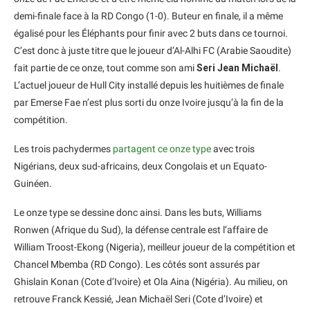
demi-finale face à la RD Congo (1-0). Buteur en finale, il a même
égalisé pour les Éléphants pour finir avec 2 buts dans ce tournoi.
C’est donc à juste titre que le joueur d’Al-Alhi FC (Arabie Saoudite)
fait partie de ce onze, tout comme son ami
Seri Jean Michaël
.
L’actuel joueur de Hull City installé depuis les huitièmes de finale
par Emerse Fae n’est plus sorti du onze Ivoire jusqu’à la fin de la
compétition.
Les trois pachydermes
partagent ce onze type
avec trois
Nigérians, deux sud-africains, deux Congolais et un Equato-
Guinéen.
Le onze type se dessine donc ainsi. Dans les buts, Williams
Ronwen (Afrique du Sud), la défense centrale est l’affaire de
William Troost-Ekong (Nigeria), meilleur joueur de la compétition et
Chancel Mbemba (RD Congo). Les côtés sont assurés par
Ghislain Konan (Cote d’Ivoire) et Ola Aina (Nigéria). Au milieu, on
retrouve Franck Kessié, Jean Michaël Seri (Cote d’Ivoire) et