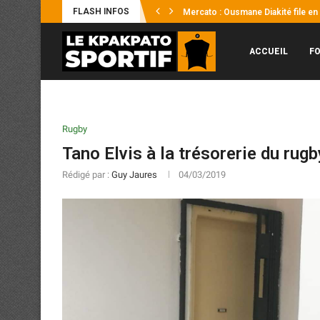
FLASH INFOS
Mercato : Ousmane Diakité file en 
CAN féminine 2026 : des réglages
Sporting Club de Gagnoa : Yaya Kon
UFOA-B U20 2026 : les Éléphanteau
Mercato : Thibault Yaméogo opte p
Éléphants : la FIF officialise le r
L’ONG UNISOCIAL offre une journée
CAN féminine 2026 / Reynald Pedro
ACCUEIL
F
Rugby
Tano Elvis à la trésorerie du rugb
Rédigé par :
Guy Jaures
04/03/2019