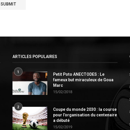
ARTICLES POPULAIRES
1
Petit Poto ANECTODES : Le
fameux but miraculeux de Goua
Marc
15/02/2018
2
Coupe du monde 2030 : la course
pour l’organisation du centenaire
a débuté
15/02/2019