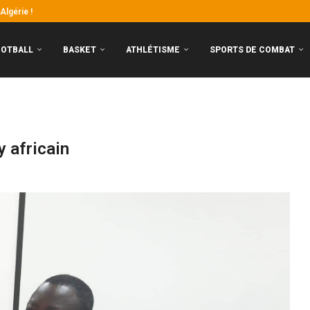
Algérie !
 encore nécessaires pour rêver...
é et Kader Keita...
x à 90 minutes de...
our le Stade d’Abidjan
etour d’Hervé Renard
 de joie et de partage...
s : « On va...
OOTBALL
BASKET
ATHLÉTISME
SPORTS DE COMBAT
y africain