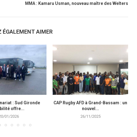
MMA : Kamaru Usman, nouveau maître des Welters
Z ÉGALEMENT AIMER
nariat : Sud Gironde
CAP Rugby AFD à Grand-Bassam : un
ilité offre...
nouvel...
20/01/2026
26/11/2025