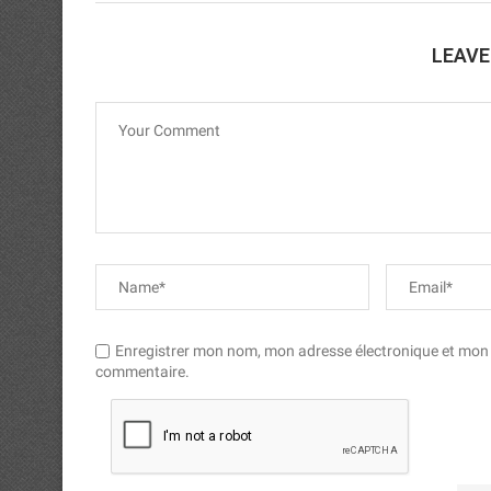
LEAV
Enregistrer mon nom, mon adresse électronique et mon si
commentaire.