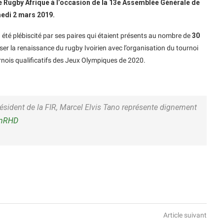
de Rugby Afrique à l’occasion de la 13e Assemblée Générale de
medi 2 mars 2019.
 été plébiscité par ses paires qui étaient présents au nombre de
30
er la renaissance du rugby Ivoirien avec l’organisation du tournoi
urnois qualificatifs des Jeux Olympiques de 2020.
sident de la FIR, Marcel Elvis Tano représente dignement
nnRHD
Article suivant