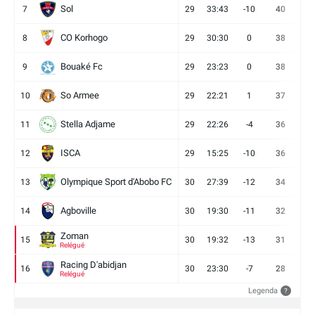
Sol
7
29
33:43
-10
40
12
CO Korhogo
8
29
30:30
0
38
10
Bouaké Fc
9
29
23:23
0
38
9
So Armee
10
29
22:21
1
37
9
Stella Adjame
11
29
22:26
-4
36
9
ISCA
12
29
15:25
-10
36
10
Olympique Sport d'Abobo FC
13
30
27:39
-12
34
9
Agboville
14
30
19:30
-11
32
7
Zoman
15
30
19:32
-13
31
7
Relégué
Racing D'abidjan
16
30
23:30
-7
28
6
Relégué
Legenda
?