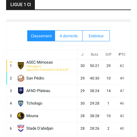
LIGUE 1 CI
Classement
A domicile
Extèrieur
J
Buts
Diff
PTS
V
ASEC Mimosas
1
30
50:21
29
62
19
Titre gagné
Ligue des Champions de la CAF
San Pédro
2
29
40:30
10
49
13
AFAD-Plateau
3
29
38:24
14
47
13
Tchologo
4
30
29:28
1
46
12
Mouna
5
28
38:28
10
42
12
Stade D'abidjan
6
28
28:26
2
40
11