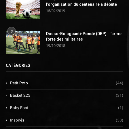
l’organisation du centenaire a débuté
15/02/2019
3
Dosso-Bolagbanti-Pondé (DBP) : l’arme
forte des militaires
19/10/2018
CATÉGORIES
Petit Poto
(44)
Basket 225
(31)
Baby Foot
(1)
Inspirés
(38)