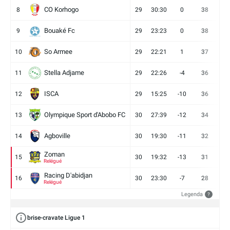
CO Korhogo
8
29
30:30
0
38
10
Bouaké Fc
9
29
23:23
0
38
9
So Armee
10
29
22:21
1
37
9
Stella Adjame
11
29
22:26
-4
36
9
ISCA
12
29
15:25
-10
36
10
Olympique Sport d'Abobo FC
13
30
27:39
-12
34
9
Agboville
14
30
19:30
-11
32
7
Zoman
15
30
19:32
-13
31
7
Relégué
Racing D'abidjan
16
30
23:30
-7
28
6
Relégué
Legenda
?
brise-cravate Ligue 1