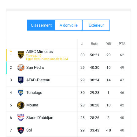
Classement
A domicile
Extèrieur
J
Buts
Diff
PTS
V
ASEC Mimosas
1
30
50:21
29
62
19
Titre gagné
Ligue des Champions de la CAF
San Pédro
2
29
40:30
10
49
13
AFAD-Plateau
3
29
38:24
14
47
13
Tchologo
4
30
29:28
1
46
12
Mouna
5
28
38:28
10
42
12
Stade D'abidjan
6
28
28:26
2
40
11
Sol
7
29
33:43
-10
40
12