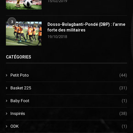
15/02/2019
3
Dosso-Bolagbanti-Pondé (DBP) : l’arme
forte des militaires
19/10/2018
CATÉGORIES
Petit Poto
(44)
Basket 225
(31)
Baby Foot
(1)
Inspirés
(38)
ODK
(1)