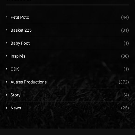
Petit Poto
(44)
Basket 225
(31)
Baby Foot
(1)
Inspirés
(38)
ODK
(1)
Autres Productions
(372)
Story
(4)
News
(25)