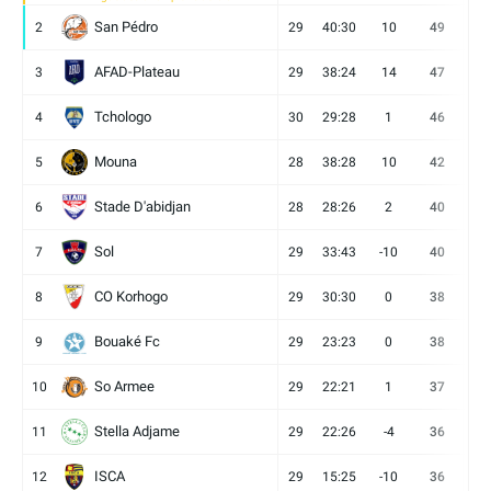
San Pédro
2
29
40:30
10
49
13
AFAD-Plateau
3
29
38:24
14
47
13
Tchologo
4
30
29:28
1
46
12
Mouna
5
28
38:28
10
42
12
Stade D'abidjan
6
28
28:26
2
40
11
Sol
7
29
33:43
-10
40
12
CO Korhogo
8
29
30:30
0
38
10
Bouaké Fc
9
29
23:23
0
38
9
So Armee
10
29
22:21
1
37
9
Stella Adjame
11
29
22:26
-4
36
9
ISCA
12
29
15:25
-10
36
10