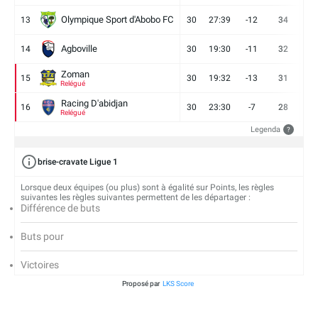
Olympique Sport d'Abobo FC
13
30
27:39
-12
34
9
Agboville
14
30
19:30
-11
32
7
Zoman
15
30
19:32
-13
31
7
Relégué
Racing D'abidjan
16
30
23:30
-7
28
6
Relégué
Legenda
?
brise-cravate Ligue 1
Lorsque deux équipes (ou plus) sont à égalité sur Points, les règles
suivantes les règles suivantes permettent de les départager :
Différence de buts
Buts pour
Victoires
Proposé par
LKS Score