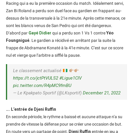
Racing qui a eu la première occasion du match. Idéalement servi,
Zan Bi Roland a perdu son duel face au gardien en frappant au-
dessus de la transversale à la 21e minute. Après cette menace, ce
sont les blancs venus de San Pedro qui ont été dangereux.
D’abord par
Gayé Didier
qui a perdu son 1 Vs 1 contre
Yéo
Foungnigué
. Le gardien a récidivé en arrêtant par la suite la
frappe de Abdramane Konaté à la 41e minute. C’est sur ce score
nul et vierge que l’arbitre a sifflé la pause.
Le classement actualisé
https://t.co/jctPtVULS2
#Ligue1CIV
pic.twitter.com/R4pMC9fmBU
— Le Kpakpato Sportif (@LKsportif)
December 21, 2022
…. L’entrée de Djeni Ruffin
En seconde période, le rythme a baissé et aucune attaque n’a su
prendre de vitesse la défense pour se créer une occasion de but.
En route vers un partage de point,
Djeni Ruffin
entrée en jeu a